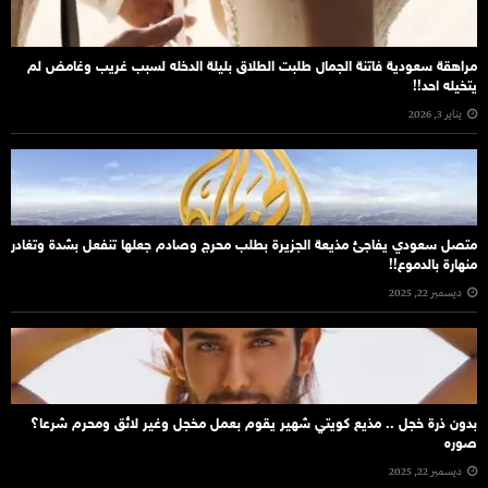
مراهقة سعودية فاتنة الجمال طلبت الطلاق بليلة الدخله لسبب غريب وغامض لم
يتخيله احد!!
يناير 3, 2026
متصل سعودي يفاجئ مذيعة الجزيرة بطلب محرج وصادم جعلها تنفعل بشدة وتغادر
منهارة بالدموع!!
ديسمبر 22, 2025
بدون ذرة خجل .. مذيع كويتي شهير يقوم بعمل مخجل وغير لائق ومحرم شرعا؟
صوره
ديسمبر 22, 2025