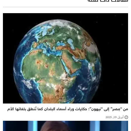
مقالات ذات صلة
من “مِصر” إلى “نيهون”: حكايات وراء أسماء البلدان كما تُنطق بلغاتها الأم
أبريل 19, 2025