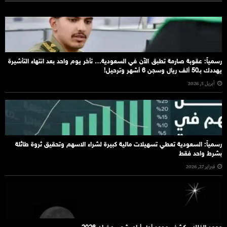
رسمياً: عقوبة صارمة تطبق الآن في السعودية… تأخر يوم واحد بعد انتهاء التأشيرة
يهددك بـ50 ألف ريال وسجن 6 أشهر وترحيل!
أبريل 5, 2026
رسمياً: السعودية تعطي تسهيلات مالية كبيرة لشراء الاسهم وتحقيق ثروة طائلة
بشرط واحد فقط
فبراير 27, 2026