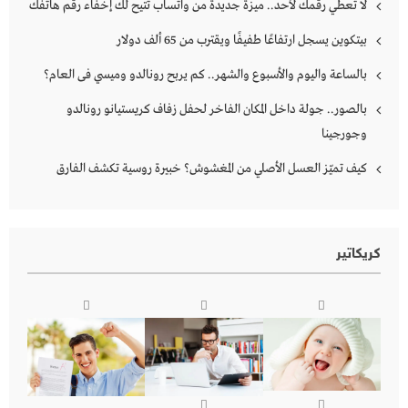
لا تعطي رقمك لأحد.. ميزة جديدة من واتساب تتيح لك إخفاء رقم هاتفك
بيتكوين يسجل ارتفاعًا طفيفًا ويقترب من 65 ألف دولار
بالساعة واليوم والأسبوع والشهر.. كم يربح رونالدو وميسي فى العام؟
بالصور.. جولة داخل المكان الفاخر لحفل زفاف كريستيانو رونالدو
وجورجينا
كيف تميّز العسل الأصلي من المغشوش؟ خبيرة روسية تكشف الفارق
كريكاتير