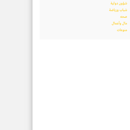
شؤون دولية
شباب ورياضة
صحه
مال وأعمال
منوعات