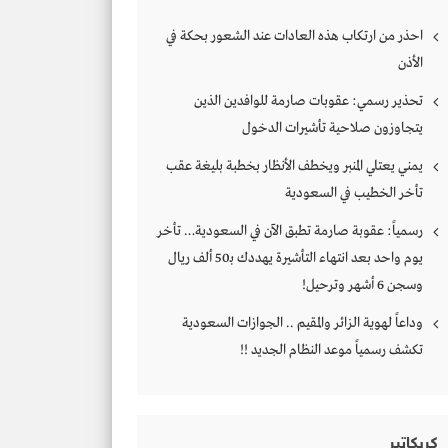
احذر من ارتكاب هذه العادات عند الشعور بحكة في
الأذن
تحذير رسمي: عقوبات صارمة للوافدين الذين
يتجاوزون صلاحية تأشيرات الدخول
يمني يعتلي المنبر ويخطف الأنظار بخطبة بليغة عقب
تأخر الخطيب في السعودية
رسمياً: عقوبة صارمة تطبق الآن في السعودية… تأخر
يوم واحد بعد انتهاء التأشيرة يهددك بـ50 ألف ريال
وسجن 6 أشهر وترحيل!
وداعاً لهوية الزائر والمقيم .. الجوازات السعودية
تكشف رسمياً موعد النظام الجديد !!
كريكاتير