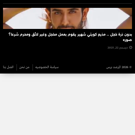
بدون ذرة خجل .. مذيع كويتي شهير يقوم بعمل مخجل وغير لائق ومحرم شرعا؟
صوره
ديسمبر 22, 2025
© 2026 المرصد برس
سياسة الخصوصيه
من نحن
اتصل بنا