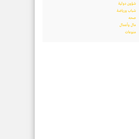
شؤون دولية
شباب ورياضة
صحه
مال وأعمال
منوعات