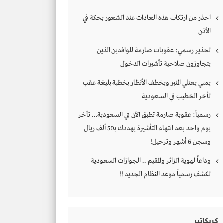
احذر من ارتكاب هذه العادات عند الشعور بحكة في
الأذن
تحذير رسمي: عقوبات صارمة للوافدين الذين
يتجاوزون صلاحية تأشيرات الدخول
يمني يعتلي المنبر ويخطف الأنظار بخطبة بليغة عقب
تأخر الخطيب في السعودية
رسمياً: عقوبة صارمة تطبق الآن في السعودية… تأخر
يوم واحد بعد انتهاء التأشيرة يهددك بـ50 ألف ريال
وسجن 6 أشهر وترحيل!
وداعاً لهوية الزائر والمقيم .. الجوازات السعودية
تكشف رسمياً موعد النظام الجديد !!
كريكاتير