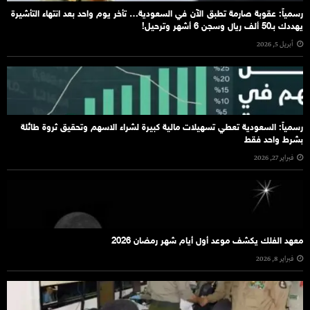
رسمياً: عقوبة صارمة تطبق الآن في السعودية… تأخر يوم واحد بعد انتهاء التأشيرة
يهددك بـ50 ألف ريال وسجن 6 أشهر وترحيل!
أبريل 5, 2026
رسمياً: السعودية تعطي تسهيلات مالية كبيرة لشراء الاسهم وتحقيق ثروة طائلة
بشرط واحد فقط
فبراير 27, 2026
معهد الفلك يكشف موعد أول أيام شهر رمضان 2026
فبراير 8, 2026