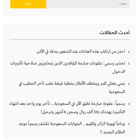
البحث
عن:
أحدث المقالات
احذر من ارتكاب هذه العادات عند الشعور بحكة في الأذن
تحذير رسمي: عقوبات صارمة للوافدين الذين يتجاوزون صلاحية تأشيرات
الدخول
يمني يعتلي المنبر ويخطف الأنظار بخطبة بليغة عقب تأخر الخطيب في
السعودية
رسمياً: عقوبة صارمة تطبق الآن في السعودية… تأخر يوم واحد بعد انتهاء
التأشيرة يهددك بـ50 ألف ريال وسجن 6 أشهر وترحيل!
وداعاً لهوية الزائر والمقيم .. الجوازات السعودية تكشف رسمياً موعد
النظام الجديد !!