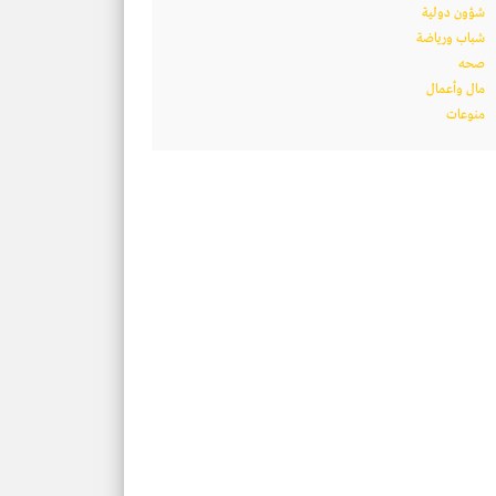
شؤون دولية
شباب ورياضة
صحه
مال وأعمال
منوعات