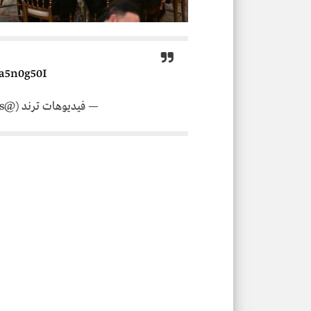
Ca5n0g50I
— فيديوهات ترند (@Trend_vide0s)