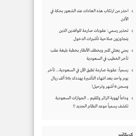
احذر من ارتكاب هذه العادات عند الشعور بحكة في
الأذن
تحذير رسمي: عقوبات صارمة للوافدين الذين
يتجاوزون صلاحية تأشيرات الدخول
يمني يعتلي المنبر ويخطف الأنظار بخطبة بليغة عقب
تأخر الخطيب في السعودية
رسمياً: عقوبة صارمة تطبق الآن في السعودية… تأخر
يوم واحد بعد انتهاء التأشيرة يهددك بـ50 ألف ريال
وسجن 6 أشهر وترحيل!
وداعاً لهوية الزائر والمقيم .. الجوازات السعودية
تكشف رسمياً موعد النظام الجديد !!
كريكاتير