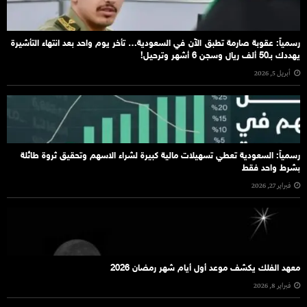
رسمياً: عقوبة صارمة تطبق الآن في السعودية… تأخر يوم واحد بعد انتهاء التأشيرة
يهددك بـ50 ألف ريال وسجن 6 أشهر وترحيل!
أبريل 5, 2026
رسمياً: السعودية تعطي تسهيلات مالية كبيرة لشراء الاسهم وتحقيق ثروة طائلة
بشرط واحد فقط
فبراير 27, 2026
معهد الفلك يكشف موعد أول أيام شهر رمضان 2026
فبراير 8, 2026