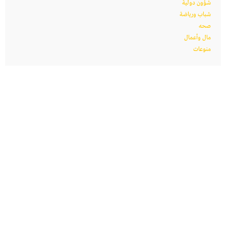
شؤون دولية
شباب ورياضة
صحه
مال وأعمال
منوعات