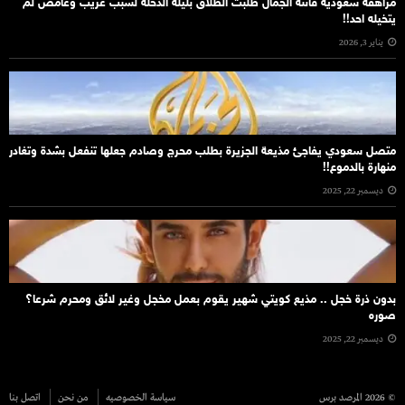
مراهقة سعودية فاتنة الجمال طلبت الطلاق بليلة الدخله لسبب غريب وغامض لم
يتخيله احد!!
يناير 3, 2026
متصل سعودي يفاجئ مذيعة الجزيرة بطلب محرج وصادم جعلها تنفعل بشدة وتغادر
منهارة بالدموع!!
ديسمبر 22, 2025
بدون ذرة خجل .. مذيع كويتي شهير يقوم بعمل مخجل وغير لائق ومحرم شرعا؟
صوره
ديسمبر 22, 2025
© 2026 المرصد برس
سياسة الخصوصيه
من نحن
اتصل بنا