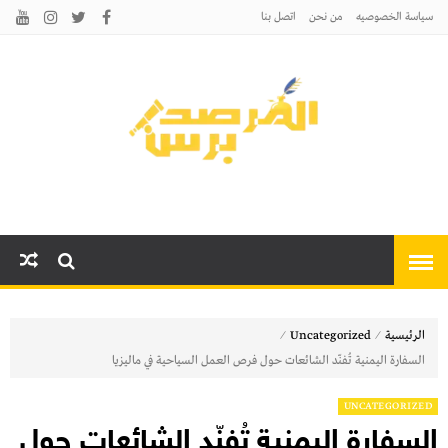
سياسة الخصوصيه
من نحن
اتصل بنا
المرصد برس
أخبارًا عاجلة وتحليلات سياسية
واقتصادية وثقافية
⁄
⁄
الرئيسية
Uncategorized
السفارة اليمنية تُفنّد الشائعات حول فرص العمل السياحية في ماليزيا
UNCATEGORIZED
السفارة اليمنية تُفنّد الشائعات حول