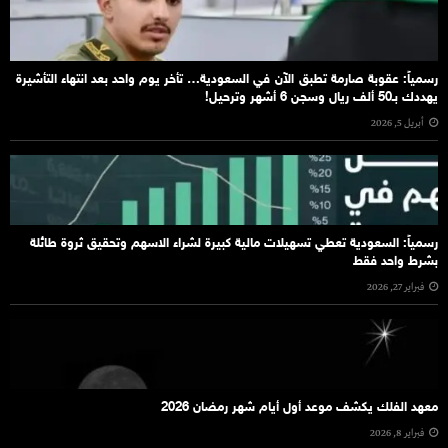
رسمياً: عقوبة صارمة تطبق الآن في السعودية… تأخر يوم واحد بعد انتهاء التأشيرة
يهددك بـ50 ألف ريال وسجن 6 أشهر وترحيل!
أبريل 5, 2026
رسمياً: السعودية تعطي تسهيلات مالية كبيرة لشراء الاسهم وتحقيق ثروة طائلة
بشرط واحد فقط
فبراير 27, 2026
معهد الفلك يكشف موعد أول أيام شهر رمضان 2026
فبراير 8, 2026