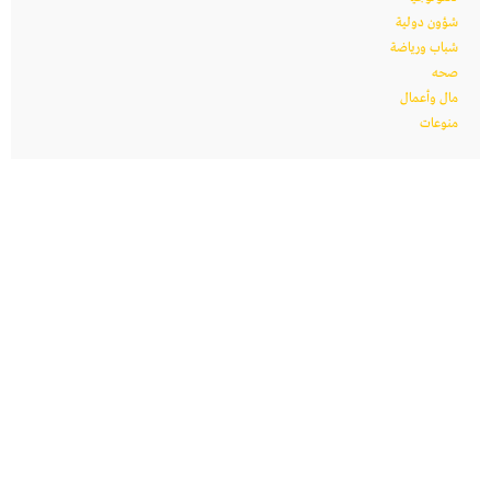
شؤون دولية
شباب ورياضة
صحه
مال وأعمال
منوعات