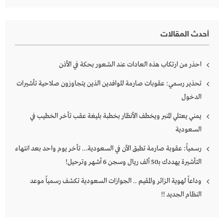
أحدث المقالات
احذر من ارتكاب هذه العادات عند الشعور بحكة في الأذن
تحذير رسمي: عقوبات صارمة للوافدين الذين يتجاوزون صلاحية تأشيرات
الدخول
يمني يعتلي المنبر ويخطف الأنظار بخطبة بليغة عقب تأخر الخطيب في
السعودية
رسمياً: عقوبة صارمة تطبق الآن في السعودية… تأخر يوم واحد بعد انتهاء
التأشيرة يهددك بـ50 ألف ريال وسجن 6 أشهر وترحيل!
وداعاً لهوية الزائر والمقيم .. الجوازات السعودية تكشف رسمياً موعد
النظام الجديد !!