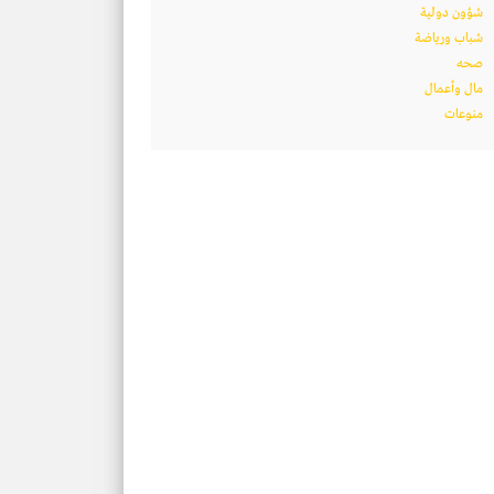
شؤون دولية
شباب ورياضة
صحه
مال وأعمال
منوعات