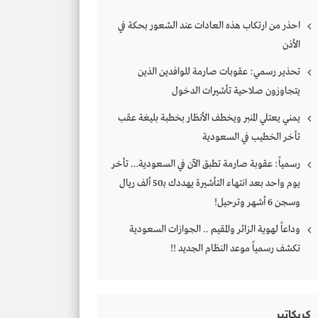
احذر من ارتكاب هذه العادات عند الشعور بحكة في
الأذن
تحذير رسمي: عقوبات صارمة للوافدين الذين
يتجاوزون صلاحية تأشيرات الدخول
يمني يعتلي المنبر ويخطف الأنظار بخطبة بليغة عقب
تأخر الخطيب في السعودية
رسمياً: عقوبة صارمة تطبق الآن في السعودية… تأخر
يوم واحد بعد انتهاء التأشيرة يهددك بـ50 ألف ريال
وسجن 6 أشهر وترحيل!
وداعاً لهوية الزائر والمقيم .. الجوازات السعودية
تكشف رسمياً موعد النظام الجديد !!
كريكاتير