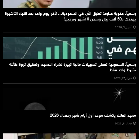
رسمياً: عقوبة صارمة تطبق الآن في السعودية… تأخر يوم واحد بعد انتهاء التأشيرة
يهددك بـ50 ألف ريال وسجن 6 أشهر وترحيل!
أبريل 5, 2026
رسمياً: السعودية تعطي تسهيلات مالية كبيرة لشراء الاسهم وتحقيق ثروة طائلة
بشرط واحد فقط
فبراير 27, 2026
معهد الفلك يكشف موعد أول أيام شهر رمضان 2026
فبراير 8, 2026