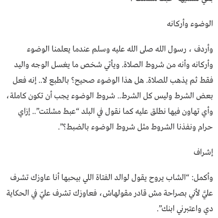
الوضوء وأركانه
وأردف ، رسول الله صلى الله عليه وسلم عندما يعلمنا الوضوء
وأركانه وأنه من شروط الصلاة. ويأتي شخص ما يغسل الوجه واليد
فقط ثم يذهب للصلاة. هل هذا الوضوء صحيح؟ بالطبع لا.. إنه فعل
بعض الشرط وليس كل الشرط.. شروط الوضوء يجب أن تكون كاملة،
وأي تهاون فيها نطلق عليه كما نقول في البلد “عبط مشلتت”.. إزاي
حرام ونفذنا الشروط مثل شروط الوضوء بالضبط؟”.
إشراف
وأكمل: “الشاب يروح يقول لوالد الفتاة اللي بيحبها أنا عاوزك تشرف
عليَّ لأني بصراحة مش قادر مقولهاش، فعاوزك تشرف عليّ في الحكاية
دي واعتبرني ابنك”.