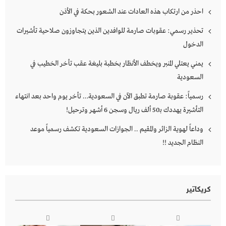
احذر من ارتكاب هذه العادات عند الشعور بحكة في الأذن
تحذير رسمي: عقوبات صارمة للوافدين الذين يتجاوزون صلاحية تأشيرات
الدخول
يمني يعتلي المنبر ويخطف الأنظار بخطبة بليغة عقب تأخر الخطيب في
السعودية
رسمياً: عقوبة صارمة تطبق الآن في السعودية… تأخر يوم واحد بعد انتهاء
التأشيرة يهددك بـ50 ألف ريال وسجن 6 أشهر وترحيل!
وداعاً لهوية الزائر والمقيم .. الجوازات السعودية تكشف رسمياً موعد
النظام الجديد !!
كريكاتير