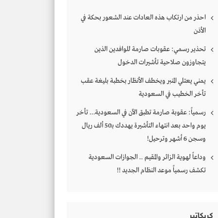
احذر من ارتكاب هذه العادات عند الشعور بحكة في
الأذن
تحذير رسمي: عقوبات صارمة للوافدين الذين
يتجاوزون صلاحية تأشيرات الدخول
يمني يعتلي المنبر ويخطف الأنظار بخطبة بليغة عقب
تأخر الخطيب في السعودية
رسمياً: عقوبة صارمة تطبق الآن في السعودية… تأخر
يوم واحد بعد انتهاء التأشيرة يهددك بـ50 ألف ريال
وسجن 6 أشهر وترحيل!
وداعاً لهوية الزائر والمقيم .. الجوازات السعودية
تكشف رسمياً موعد النظام الجديد !!
كريكاتير