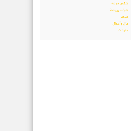
شؤون دولية
شباب ورياضة
صحه
مال وأعمال
منوعات