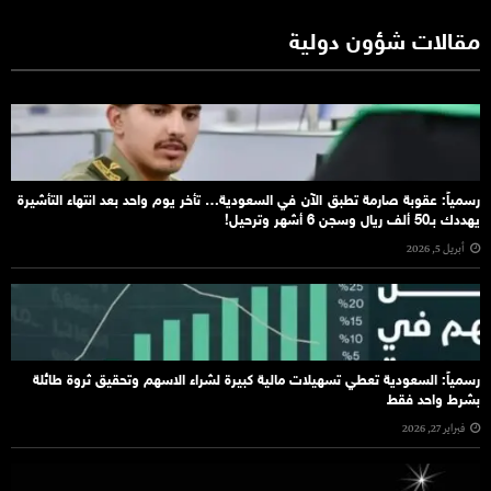
مقالات شؤون دولية
رسمياً: عقوبة صارمة تطبق الآن في السعودية… تأخر يوم واحد بعد انتهاء التأشيرة
يهددك بـ50 ألف ريال وسجن 6 أشهر وترحيل!
أبريل 5, 2026
رسمياً: السعودية تعطي تسهيلات مالية كبيرة لشراء الاسهم وتحقيق ثروة طائلة
بشرط واحد فقط
فبراير 27, 2026