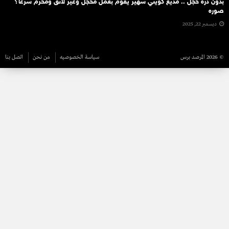
بدون ذرة خجل .. مذيع كويتي شهير يقوم بعمل مخجل وغير لائق ومحرم شرعا؟
صوره
ديسمبر 22, 2025
© 2026 المرصد برس
سياسة الخصوصيه
من نحن
اتصل بنا