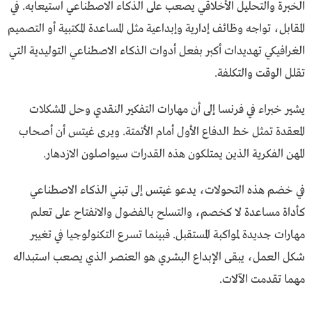
الخبرة والتحليل الأخلاقي يصعب على الذكاء الاصطناعي استيعابه. في
المقابل، تواجه وظائف إدارية وإبداعية مثل المساعدة المكتبية أو التصميم
الغرافيكي تهديدات أكبر بفعل أدوات الذكاء الاصطناعي التوليدية التي
تقلل الوقت والتكلفة.
يشير خبراء في فرنسا إلى أن مهارات التفكير النقدي وحل المشكلات
المعقدة تمثل خط الدفاع الأول أمام الأتمتة. ويرى غيتس أن أصحاب
المهن الفكرية الذين يمتلكون هذه القدرات سيواصلون الازدهار.
في خضم هذه التحولات، يدعو غيتس إلى تبني الذكاء الاصطناعي
كأداة مساعدة لا كخصم، والتسلح بالفضول والانفتاح على تعلم
مهارات جديدة لمواكبة المستقبل. فبينما تسرع التكنولوجيا في تغيير
شكل العمل، يبقى الإبداع البشري هو العنصر الذي يصعب استبداله
مهما تقدمت الآلات.