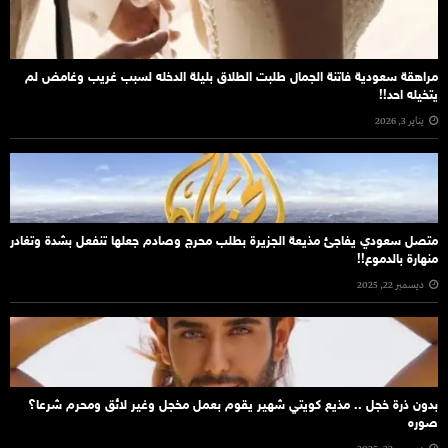
مراهقة سعودية فاتنة الجمال طلبت الطلاق بليلة الدخله لسبب غريب وغامض لم
يتخيله احد!!
يناير 3, 2026
متصل سعودي يفاجئ مذيعة الجزيرة بطلب محرج وصادم جعلها تنفعل بشدة وتغادر
منهارة بالدموع!!
ديسمبر 22, 2025
بدون ذرة خجل .. مذيع كويتي شهير يقوم بعمل مخجل وغير لائق ومحرم شرعا؟
صوره