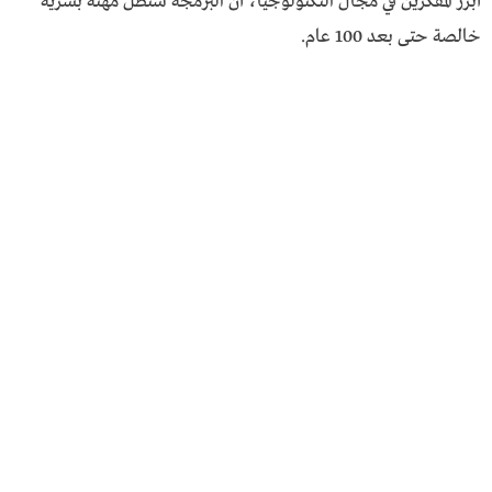
أبرز المفكرين في مجال التكنولوجيا، أن البرمجة ستظل مهنة بشرية
خالصة حتى بعد 100 عام.