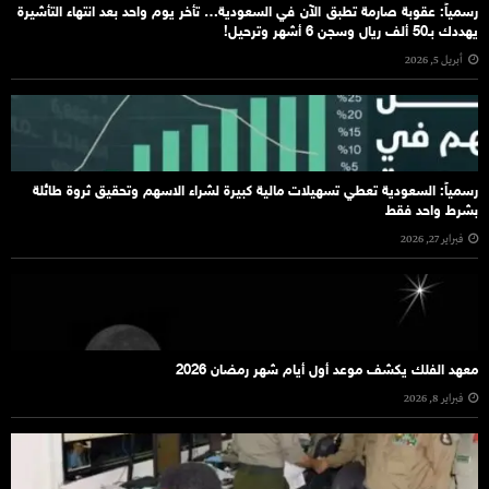
رسمياً: عقوبة صارمة تطبق الآن في السعودية… تأخر يوم واحد بعد انتهاء التأشيرة
يهددك بـ50 ألف ريال وسجن 6 أشهر وترحيل!
أبريل 5, 2026
رسمياً: السعودية تعطي تسهيلات مالية كبيرة لشراء الاسهم وتحقيق ثروة طائلة
بشرط واحد فقط
فبراير 27, 2026
معهد الفلك يكشف موعد أول أيام شهر رمضان 2026
فبراير 8, 2026