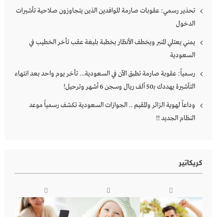
تحذير رسمي: عقوبات صارمة للوافدين الذين يتجاوزون صلاحية تأشيرات
الدخول
يمني يعتلي المنبر ويخطف الأنظار بخطبة بليغة عقب تأخر الخطيب في
السعودية
رسمياً: عقوبة صارمة تطبق الآن في السعودية… تأخر يوم واحد بعد انتهاء
التأشيرة يهددك بـ50 ألف ريال وسجن 6 أشهر وترحيل!
وداعاً لهوية الزائر والمقيم .. الجوازات السعودية تكشف رسمياً موعد
النظام الجديد !!
كريكاتير