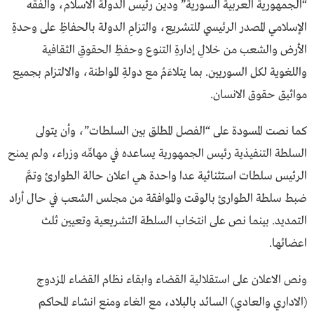
“الجمهورية العربية السورية” ودين رئيس الدولة الاسلام، والفقه
الإسلامي المصدر الرئيسي للتشريع، والتزامِ الدولة بالحفاظِ على وحدةِ
الأرض والشعب من خلالِ إدارةِ التنوع وحفظِ الحقوقِ الثقافية
واللغوية لكل السوريين. بما يتلاءَمُ مع دولةِ المواطنة، والالتزام بجميع
مواثيق حقوق الانسان.
كما نصت المسودة على “الفصل المطلق بين السلطات”، وأن يتولى
السلطة التنفيذية رئيس الجمهورية يساعده في مهامِّه وزراء، ولم يمنح
الرئيس سلطات استثنائية عدا واحدة هي اعلان حالة الطوارئ وتمَّ
ضبط سلطة الطوارئ بالوقت والموافقة من مجلس الشعب في حال أراد
التمديد. بينما نص على انتخاب السلطة التشريعية وتعيين ثلث
اعضائها.
ونص الاعلان على استقلالية القضاء وابقاء نظام القضاء المزدوج
(الاداري والعادي) السائد بالبلاد، مع الغاء ومنع انشاء المحاكم