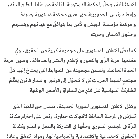
الاستثنائية، وحلِّ المحكمة الدستورية القائمة من بقايا النظام البائد،
وإعطاء رئيس الجمهورية حق تعيين محكمة دستورية جديدة.
وحوكمة مؤسسة الجيش والأمن بما يتوافقُ مع مَهامِّهم وينسجم
وحقوق الانسان وحريته.
كما نصَّ الاعلان الدستوري على مجموعة كبيرة من الحقوق، وفي
مقدمها حرية الرأي والتعبير والإعلام والنشر والصحافة، وصون حرمة
الحياة الخاصة. وتضمن مجموعة من الضوابط التي يحتاجُ إليها كلُّ
مجتمعٍ لضبطِ الحرياتِ كي لا تتحوّلَ إلى فوضى. واصدار قانون ينظّمُ
المشاركةَ السياسيةَ على قدْرٍ من المساواةِ والأسسِ الوطنية.
وكفل الاعلان الدستوري لسوريا الجديدة، ضمان حق الملكية الذي
تعرّضَ في المرحلة السابقة لانتهاكات خطيرة. ونص على احترام مكانةِ
المرأة في المجتمع السوري وحقِّها في المشاركة بالعمل والعلم وكفالة
الحقوق الاجتماعية والاقتصادية والسياسية لها. وموادا تتعلق بإعادة