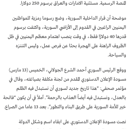
المنصة الرسمية. مستثنية الامارات والعراق برسوم 250 دولارا.
موضحة أن قرار الداخلية السورية، وضع رسوما رمزية للمواطنين
اليمنيين الراغبين في القدوم إلى الأراضي السورية، واكتفت برسوم
قدرها 40 دولارًا فقط، في وقت ينصب اهتمام معظم اليمنيين في ظل
الظروف الراهنة على الهجرة بحثا عن فرص عمل، وليس التننزه
والسياحة.
ووقع الرئيس السوري أحمد الشرع الجولاني، الخميس (13 مارس)
مسودة الإعلان الدستوري المقدم من لجنة مكلفة بصياغته، وقال في
مؤتمر صحفي: “هذا تاريخ جديد لسوري أن نستبدل فيه الظلم
بالعدل، ونستبدل فيه أيضاً العذاب بالرحمة”. آملاً في أن يكون “فاتحة
خير للأمة السورية على طريق البناء والتطور”. بعد 13 عاما من الصراع.
نصت مسودة الإعلان الدستوري على ابقاء اسم وشكل الدولة