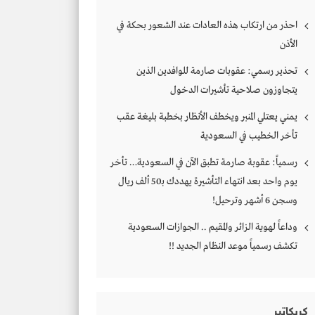
احذر من ارتكاب هذه العادات عند الشعور بحكة في
الأذن
تحذير رسمي: عقوبات صارمة للوافدين الذين
يتجاوزون صلاحية تأشيرات الدخول
يمني يعتلي المنبر ويخطف الأنظار بخطبة بليغة عقب
تأخر الخطيب في السعودية
رسمياً: عقوبة صارمة تطبق الآن في السعودية… تأخر
يوم واحد بعد انتهاء التأشيرة يهددك بـ50 ألف ريال
وسجن 6 أشهر وترحيل!
وداعاً لهوية الزائر والمقيم .. الجوازات السعودية
تكشف رسمياً موعد النظام الجديد !!
كريكاتير