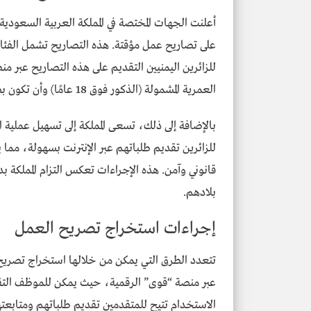
أعلنت الجهات المختصة في المملكة العربية السعود
على تصاريح عمل مؤقتة. هذه التصاريح تشمل الفئات ا
للزائرين اليمنيين التقديم على هذه التصاريح عبر م
العمرية المشمولة (الذكور فوق 18 عامًا) وأن تكون بطاقاتهم كزائرين سارية المفعول.
بالإضافة إلى ذلك، تسعى المملكة إلى تسهيل عملية 
للزائرين تقديم طلباتهم عبر الإنترنت بسهولة، م
قانوني وآمن. هذه الإجراءات تعكس التزام المملكة بدع
بلادهم.
إجراءات استخراج تصريح العمل
تتعدد الطرق التي يمكن من خلالها استخراج تصريح 
عبر منصة “قوى” الرقمية، حيث يمكن للموظف التق
الاستخدام تتيح للمتقدمين تقديم طلباتهم ومتابعتها 