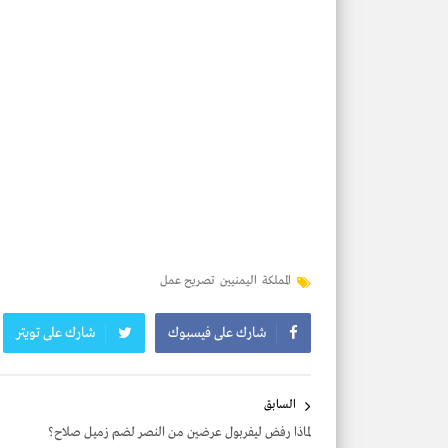
المملكة
اليمنيين
تصريح عمل
شارك على فيسبوك
شارك على تويتر
تصفّح
السابق
المقالات
لماذا رفض ليفربول عرضين من النصر لضم زميل صلاح؟