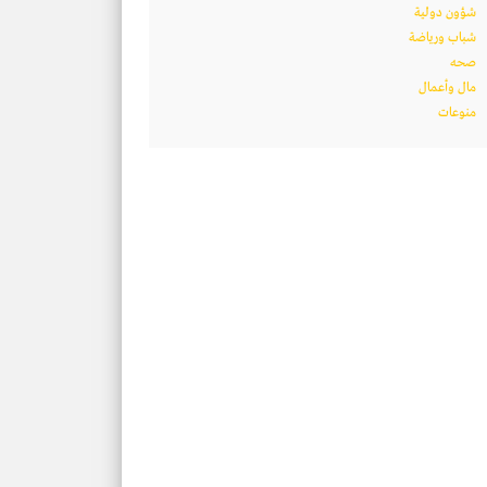
شؤون دولية
شباب ورياضة
صحه
مال وأعمال
منوعات