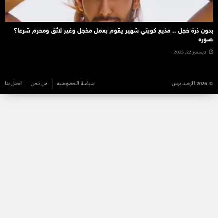
بدون ذرة خجل .. مذيع كويتي شهير يقوم بعمل مخجل وغير لائق ومحرم شرعا؟
صوره
ديسمبر 22, 2025
© 2026 المرصد برس
سياسة الخصوصيه
من نحن
اتصل بنا