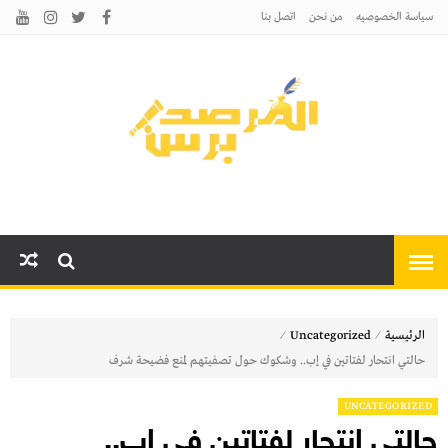
سياسة الخصوصيه
من نحن
اتصل بنا
المرصد برس
أخبارًا عاجلة وتحليلات سياسية
واقتصادية وثقافية
⁄
⁄
الرئيسية
Uncategorized
حالتي انتحار لفتاتين في إب.. وشكوك حول تصفيتهم لمنع فضيحة شرف
UNCATEGORIZED
حالتي انتحار لفتاتين في إب..