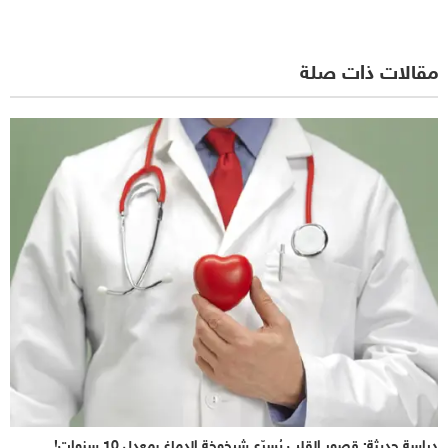
مقالات ذات صلة
دراسة حديثة: قصور القلب يُسرّع شيخوخة الدماغ بمعدل 10 سنوات!