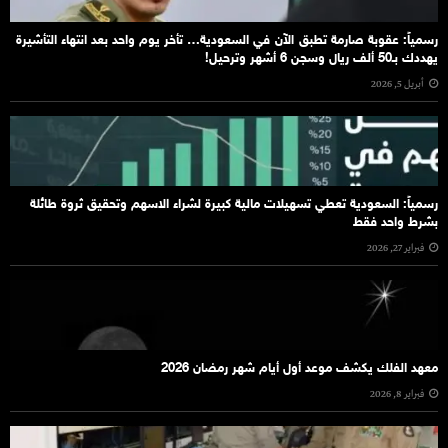
رسمياً: عقوبة صارمة تطبق الآن في السعودية… تأخر يوم واحد بعد انتهاء التأشيرة
يهددك بـ50 ألف ريال وسجن 6 أشهر وترحيل!
أبريل 5, 2026
رسمياً: السعودية تعطي تسهيلات مالية كبيرة لشراء الاسهم وتحقيق ثروة طائلة
بشرط واحد فقط
فبراير 27, 2026
معهد الفلك يكشف موعد أول أيام شهر رمضان 2026
فبراير 8, 2026