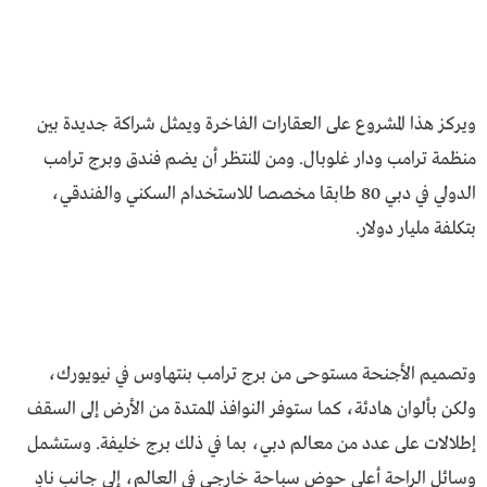
ويركز هذا المشروع على العقارات الفاخرة ويمثل شراكة جديدة بين
منظمة ترامب ودار غلوبال. ومن المنتظر أن يضم فندق وبرج ترامب
الدولي في دبي 80 طابقا مخصصا للاستخدام السكني والفندقي،
بتكلفة مليار دولار.
وتصميم الأجنحة مستوحى من برج ترامب بنتهاوس في نيويورك،
ولكن بألوان هادئة، كما ستوفر النوافذ الممتدة من الأرض إلى السقف
إطلالات على عدد من معالم دبي، بما في ذلك برج خليفة. وستشمل
وسائل الراحة أعلى حوض سباحة خارجي في العالم، إلى جانب نادٍ