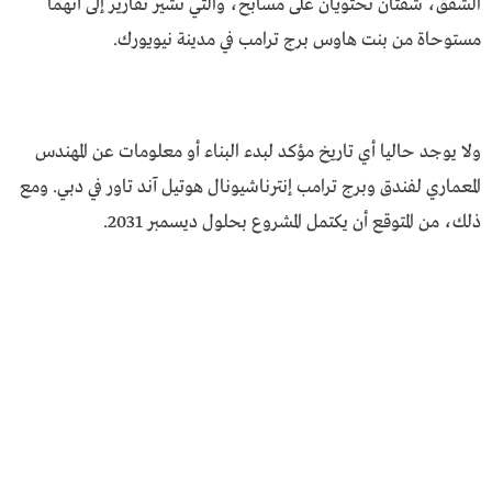
الشقق، شقتان تحتويان على مسابح، والتي تشير تقارير إلى أنهما
مستوحاة من بنت هاوس برج ترامب في مدينة نيويورك.
ولا يوجد حاليا أي تاريخ مؤكد لبدء البناء أو معلومات عن المهندس
المعماري لفندق وبرج ترامب إنترناشيونال هوتيل آند تاور في دبي. ومع
ذلك، من المتوقع أن يكتمل المشروع بحلول ديسمبر 2031.