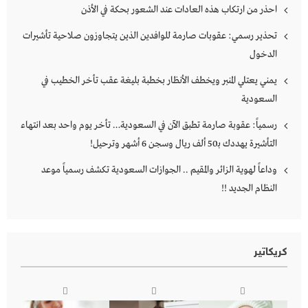
احذر من ارتكاب هذه العادات عند الشعور بحكة في الأذن
تحذير رسمي: عقوبات صارمة للوافدين الذين يتجاوزون صلاحية تأشيرات
الدخول
يمني يعتلي المنبر ويخطف الأنظار بخطبة بليغة عقب تأخر الخطيب في
السعودية
رسمياً: عقوبة صارمة تطبق الآن في السعودية… تأخر يوم واحد بعد انتهاء
التأشيرة يهددك بـ50 ألف ريال وسجن 6 أشهر وترحيل!
وداعاً لهوية الزائر والمقيم .. الجوازات السعودية تكشف رسمياً موعد
النظام الجديد !!
كريكاتير