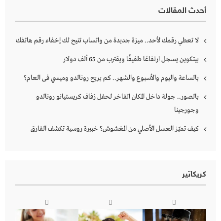
أحدث المقالات
لا تعطي رقمك لأحد.. ميزة جديدة من واتساب تتيح لك إخفاء رقم هاتفك
بيتكوين يسجل ارتفاعًا طفيفًا ويقترب من 65 ألف دولار
بالساعة واليوم والأسبوع والشهر.. كم يربح رونالدو وميسي فى العام؟
بالصور.. جولة داخل المكان الفاخر لحفل زفاف كريستيانو رونالدو
وجورجينا
كيف تميّز العسل الأصلي من المغشوش؟ خبيرة روسية تكشف الفارق
كريكاتير