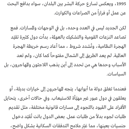
1995، ويعكس تسارع حركة البشر بين البلدان، سواء بدافع البحث
عن عمل أو فراراً من الصراعات والكوارث.
لكن الجديد ليس في العدد وحده، بل في الوجهات والمسارات. فمع
تصاعد النزعات القومية والتشكيك بالعولمة، بدأت دول كثيرة تقيّد
الهجرة النظامية، وتُشدد شروط ، مما أعاد رسم خريطة الهجرة
العالمية. لم يعد الطريق إلى الشمال مفتوحاً كما كان، ولم تعد
الأسباب وحدها هي من تحدد إلى أين يذهب اللاجئون والمهاجرون، بل
السياسات.
فعندما تغلق دولة ما أبوابها، يتجه المهاجرون إلى خيارات بديلة، أو
يعلقون في دول عبور غير مهيّأة للاستيعاب. وفي حالات أخرى، يتحايل
الأفراد على القيود باللجوء إلى مسارات قانونية مختلفة، مثل تقديم
طلبات لجوء بدلاً من طلبات عمل. بعض الدول باتت تُقيّد دخول
جنسيات بعينها، مما غيّر ملامح التدفقات السكانية بشكل واضح،