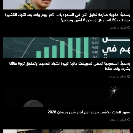
رسمياً: عقوبة صارمة تطبق الآن في السعودية… تأخر يوم واحد بعد انتهاء التأشيرة
يهددك بـ50 ألف ريال وسجن 6 أشهر وترحيل!
أبريل 5, 2026
رسمياً: السعودية تعطي تسهيلات مالية كبيرة لشراء الاسهم وتحقيق ثروة طائلة
بشرط واحد فقط
فبراير 27, 2026
معهد الفلك يكشف موعد أول أيام شهر رمضان 2026
فبراير 8, 2026