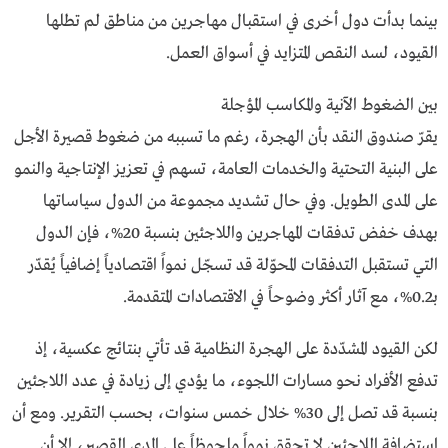
بينما بدأت دول أخرى في استقبال مهاجرين من مناطق لم تطلها
القيود، لسد النقص المتزايد في أسواق العمل.
بين الضغوط الآنية والمكاسب المؤجلة
يقرّ صندوق النقد بأن الهجرة، رغم ما تسببه من ضغوط قصيرة الأجل
على البنية التحتية والخدمات العامة، تسهم في تعزيز الإنتاجية والنمو
على المدى الطويل. وفي حال تشديد مجموعة من الدول سياساتها
بهدف خفض تدفقات المهاجرين واللاجئين بنسبة 20%، فإن الدول
التي تستقبل التدفقات المحوّلة قد تسجّل نمواً اقتصادياً إضافياً يُقدّر
بـ0.2%، مع آثار أكثر وضوحاً في الاقتصادات المتقدمة.
لكن القيود المشدّدة على الهجرة النظامية قد تأتي بنتائج عكسية، إذ
تدفع الأفراد نحو مسارات اللجوء، ما يؤدي إلى زيادة في عدد اللاجئين
بنسبة قد تصل إلى 30% خلال خمس سنوات، بحسب التقرير. ومع أن
استضافة اللاجئين لا تحقق نمواً ملحوظاً على المدى القصير، إلا أن