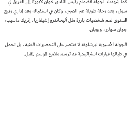
كما شهدت الجولة انضمام رئيس النادي خوان لابورتا إلى الفريق في
سول، بعد رحلة طويلة عبر الصين، وكان في استقباله وفد إداري رفيع
المستوى ضم شخصيات بارزة مثل أليخاندرو إشيفاريا، إنريك ماسيب،
جوان سولير، وبويان.
الجولة الآسيوية لبرشلونة لا تقتصر على التحضيرات الفنية، بل تحمل
في طياتها قرارات استراتيجية قد ترسم ملامح الموسم المقبل.