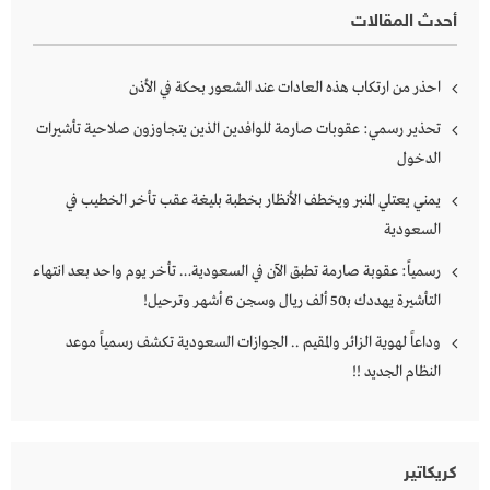
أحدث المقالات
احذر من ارتكاب هذه العادات عند الشعور بحكة في الأذن
تحذير رسمي: عقوبات صارمة للوافدين الذين يتجاوزون صلاحية تأشيرات
الدخول
يمني يعتلي المنبر ويخطف الأنظار بخطبة بليغة عقب تأخر الخطيب في
السعودية
رسمياً: عقوبة صارمة تطبق الآن في السعودية… تأخر يوم واحد بعد انتهاء
التأشيرة يهددك بـ50 ألف ريال وسجن 6 أشهر وترحيل!
وداعاً لهوية الزائر والمقيم .. الجوازات السعودية تكشف رسمياً موعد
النظام الجديد !!
كريكاتير