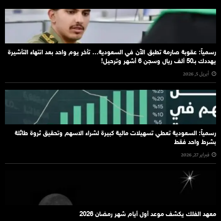
رسمياً: عقوبة صارمة تطبق الآن في السعودية… تأخر يوم واحد بعد انتهاء التأشيرة
يهددك بـ50 ألف ريال وسجن 6 أشهر وترحيل!
أبريل 5, 2026
رسمياً: السعودية تعطي تسهيلات مالية كبيرة لشراء الاسهم وتحقيق ثروة طائلة
بشرط واحد فقط
فبراير 27, 2026
معهد الفلك يكشف موعد أول أيام شهر رمضان 2026