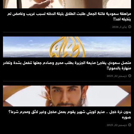
مراهقة سعودية فاتنة الجمال طلبت الطلاق بليلة الدخله لسبب غريب وغامض لم
يتخيله احد!!
يناير 3, 2026
متصل سعودي يفاجئ مذيعة الجزيرة بطلب محرج وصادم جعلها تنفعل بشدة وتغادر
منهارة بالدموع!!
ديسمبر 22, 2025
بدون ذرة خجل .. مذيع كويتي شهير يقوم بعمل مخجل وغير لائق ومحرم شرعا؟
صوره
ديسمبر 22, 2025