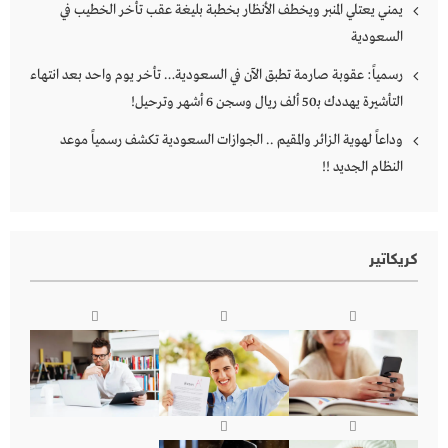
يمني يعتلي المنبر ويخطف الأنظار بخطبة بليغة عقب تأخر الخطيب في
السعودية
رسمياً: عقوبة صارمة تطبق الآن في السعودية… تأخر يوم واحد بعد انتهاء
التأشيرة يهددك بـ50 ألف ريال وسجن 6 أشهر وترحيل!
وداعاً لهوية الزائر والمقيم .. الجوازات السعودية تكشف رسمياً موعد
النظام الجديد !!
كريكاتير