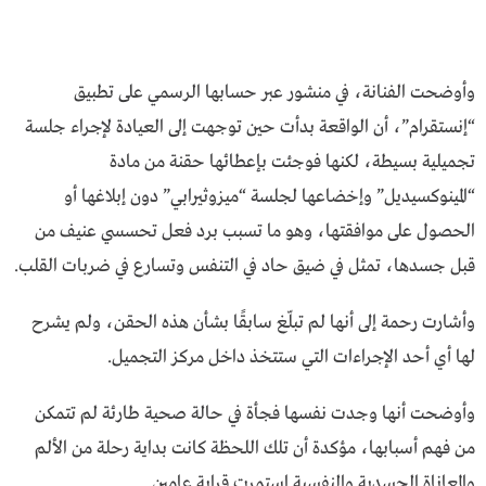
وأوضحت الفنانة، في منشور عبر حسابها الرسمي على تطبيق
“إنستقرام”، أن الواقعة بدأت حين توجهت إلى العيادة لإجراء جلسة
تجميلية بسيطة، لكنها فوجئت بإعطائها حقنة من مادة
“المينوكسيديل” وإخضاعها لجلسة “ميزوثيرابي” دون إبلاغها أو
الحصول على موافقتها، وهو ما تسبب برد فعل تحسسي عنيف من
قبل جسدها، تمثل في ضيق حاد في التنفس وتسارع في ضربات القلب.
وأشارت رحمة إلى أنها لم تبلّغ سابقًا بشأن هذه الحقن، ولم يشرح
لها أي أحد الإجراءات التي ستتخذ داخل مركز التجميل.
وأوضحت أنها وجدت نفسها فجأة في حالة صحية طارئة لم تتمكن
من فهم أسبابها، مؤكدة أن تلك اللحظة كانت بداية رحلة من الألم
والمعاناة الجسدية والنفسية استمرت قرابة عامين.