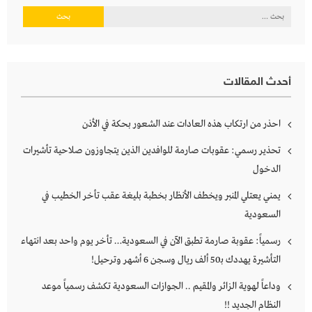
البحث
عن:
أحدث المقالات
احذر من ارتكاب هذه العادات عند الشعور بحكة في الأذن
تحذير رسمي: عقوبات صارمة للوافدين الذين يتجاوزون صلاحية تأشيرات
الدخول
يمني يعتلي المنبر ويخطف الأنظار بخطبة بليغة عقب تأخر الخطيب في
السعودية
رسمياً: عقوبة صارمة تطبق الآن في السعودية… تأخر يوم واحد بعد انتهاء
التأشيرة يهددك بـ50 ألف ريال وسجن 6 أشهر وترحيل!
وداعاً لهوية الزائر والمقيم .. الجوازات السعودية تكشف رسمياً موعد
النظام الجديد !!