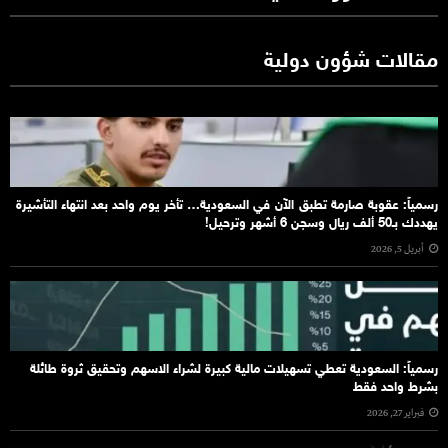
مقالات شؤون دولية
رسمياً: عقوبة صارمة تطبق الآن في السعودية… تأخر يوم واحد بعد انتهاء التأشيرة
يهددك بـ50 ألف ريال وسجن 6 أشهر وترحيل!
أبريل 5, 2026
رسمياً: السعودية تعطي تسهيلات مالية كبيرة لشراء الاسهم وتحقيق ثروة طائلة
بشرط واحد فقط
فبراير 27, 2026