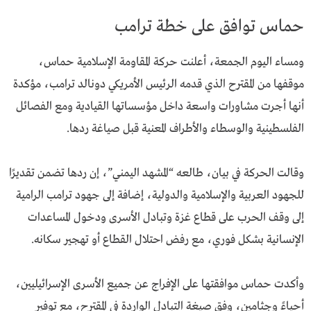
حماس توافق على خطة ترامب
ومساء اليوم الجمعة، أعلنت حركة المقاومة الإسلامية حماس،
موقفها من المقترح الذي قدمه الرئيس الأمريكي دونالد ترامب، مؤكدة
أنها أجرت مشاورات واسعة داخل مؤسساتها القيادية ومع الفصائل
الفلسطينية والوسطاء والأطراف المعنية قبل صياغة ردها.
وقالت الحركة في بيان، طالعه “المشهد اليمني”، إن ردها تضمن تقديرًا
للجهود العربية والإسلامية والدولية، إضافة إلى جهود ترامب الرامية
إلى وقف الحرب على قطاع غزة وتبادل الأسرى ودخول المساعدات
الإنسانية بشكل فوري، مع رفض احتلال القطاع أو تهجير سكانه.
وأكدت حماس موافقتها على الإفراج عن جميع الأسرى الإسرائيليين،
أحياءً وجثامين، وفق صيغة التبادل الواردة في المقترح، مع توفير