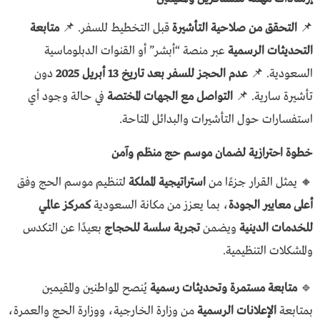
📌
التحقق من صلاحية التأشيرة
قبل التخطيط للسفر. 📌
متابعة
التحديثات الرسمية
عبر منصة “أبشر” أو القنوات الدبلوماسية
السعودية. 📌
عدم الحجز للسفر بعد تاريخ 13 أبريل 2025
دون
تأشيرة سارية. 📌
التواصل مع الجهات المختصة
في حالة وجود أي
استفسارات حول التأشيرات والبدائل المتاحة.
خطوة احترازية لضمان موسم حج منظم وآمن
🔸 يمثل القرار جزءًا من
استراتيجية المملكة
لتنظيم موسم الحج وفق
أعلى معايير الجودة
، بما يعزز من مكانة السعودية
كمركز عالمي
للخدمات الدينية
ويضمن
تجربة سلسة للحجاج
بعيدًا عن التكدس
والمشكلات التنظيمية.
🔹
متابعة مستمرة وتحديثات رسمية
يُنصح المواطنين والمقيمين
بمتابعة
الإعلانات الرسمية
من وزارة الخارجية، ووزارة الحج والعمرة،