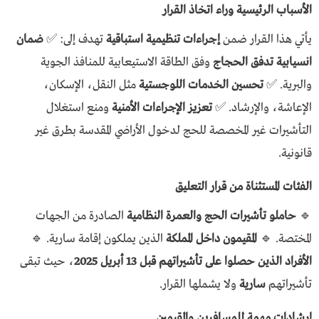
الأسباب الرئيسية وراء اتخاذ القرار
يأتي هذا القرار ضمن
إجراءات تنظيمية استباقية
تهدف إلى: ✅
ضمان
انسيابية تدفق الحجاج
وفق الطاقة الاستيعابية للمنافذ الجوية
والبرية. ✅
تحسين الخدمات اللوجستية
مثل النقل، الإسكان،
الإعاشة، والإرشاد. ✅
تعزيز الإجراءات الأمنية
ومنع استغلال
التأشيرات غير المخصصة للحج لدخول الأراضي المقدسة بطرق غير
قانونية.
الفئات المستثناة من قرار التعليق
🔹
حاملو تأشيرات الحج والعمرة النظامية
الصادرة من الجهات
المختصة. 🔹
المقيمون داخل المملكة
الذين يملكون إقامة سارية. 🔹
الأفراد الذين حصلوا على تأشيراتهم قبل 13 أبريل 2025
، حيث تبقى
تأشيراتهم
سارية
ولا يشملها القرار.
إرشادات مهمة للمسافرين والمقيمين