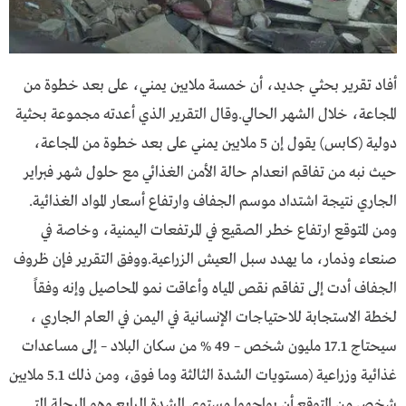
أفاد تقرير بحثي جديد، أن خمسة ملايين يمني، على بعد خطوة من
المجاعة، خلال الشهر الحالي.وقال التقرير الذي أعدته مجموعة بحثية
دولية (كابس) يقول إن 5 ملايين يمني على بعد خطوة من المجاعة،
حيث نبه من تفاقم انعدام حالة الأمن الغذائي مع حلول شهر فبراير
الجاري نتيجة اشتداد موسم الجفاف وارتفاع أسعار المواد الغذائية.
ومن المتوقع ارتفاع خطر الصقيع في المرتفعات اليمنية، وخاصة في
صنعاء وذمار، ما يهدد سبل العيش الزراعية.ووفق التقرير فإن ظروف
الجفاف أدت إلى تفاقم نقص المياه وأعاقت نمو المحاصيل وإنه وفقاً
لخطة الاستجابة للاحتياجات الإنسانية في اليمن في العام الجاري ،
سيحتاج 17.1 مليون شخص – 49 % من سكان البلاد – إلى مساعدات
غذائية وزراعية (مستويات الشدة الثالثة وما فوق، ومن ذلك 5.1 ملايين
شخص من المتوقع أن يواجهوا مستوى الشدة الرابع وهو المرحلة التي