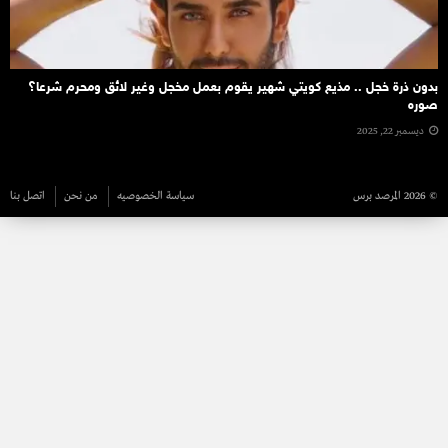
بدون ذرة خجل .. مذيع كويتي شهير يقوم بعمل مخجل وغير لائق ومحرم شرعا؟
صوره
ديسمبر 22, 2025
© 2026 المرصد برس
سياسة الخصوصيه
من نحن
اتصل بنا