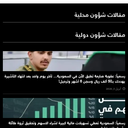
مقالات شؤون محلية
مقالات شؤون دولية
رسمياً: عقوبة صارمة تطبق الآن في السعودية… تأخر يوم واحد بعد انتهاء التأشيرة
يهددك بـ50 ألف ريال وسجن 6 أشهر وترحيل!
أبريل 5, 2026
رسمياً: السعودية تعطي تسهيلات مالية كبيرة لشراء الاسهم وتحقيق ثروة طائلة