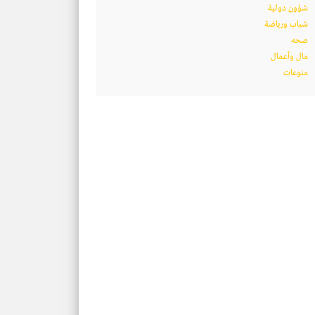
شؤون دولية
شباب ورياضة
صحه
مال وأعمال
منوعات