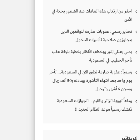
احذر من ارتكاب هذه العادات عند الشعور بحكة في
الأذن
تحذير رسمي: عقوبات صارمة للوافدين الذين
يتجاوزون صلاحية تأشيرات الدخول
يمني يعتلي المنبر ويخطف الأنظار بخطبة بليغة عقب
تأخر الخطيب في السعودية
رسمياً: عقوبة صارمة تطبق الآن في السعودية… تأخر
يوم واحد بعد انتهاء التأشيرة يهددك بـ50 ألف ريال
وسجن 6 أشهر وترحيل!
وداعاً لهوية الزائر والمقيم .. الجوازات السعودية
تكشف رسمياً موعد النظام الجديد !!
كريكاتير