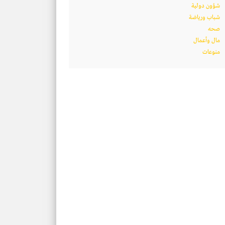
شؤون دولية
شباب ورياضة
صحه
مال وأعمال
منوعات