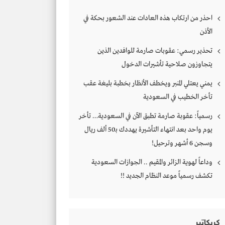
احذر من ارتكاب هذه العادات عند الشعور بحكة في
الأذن
تحذير رسمي: عقوبات صارمة للوافدين الذين
يتجاوزون صلاحية تأشيرات الدخول
يمني يعتلي المنبر ويخطف الأنظار بخطبة بليغة عقب
تأخر الخطيب في السعودية
رسمياً: عقوبة صارمة تطبق الآن في السعودية… تأخر
يوم واحد بعد انتهاء التأشيرة يهددك بـ50 ألف ريال
وسجن 6 أشهر وترحيل!
وداعاً لهوية الزائر والمقيم .. الجوازات السعودية
تكشف رسمياً موعد النظام الجديد !!
كريكاتير