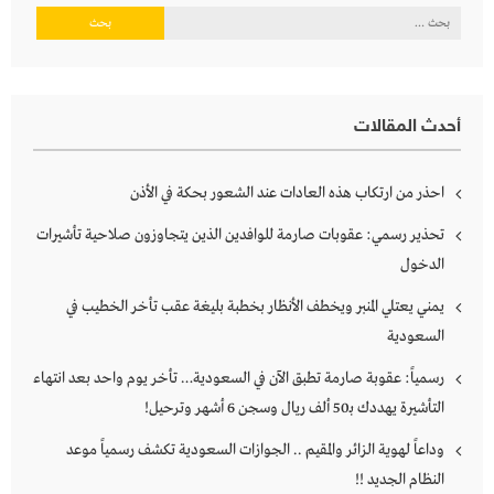
البحث
عن:
أحدث المقالات
احذر من ارتكاب هذه العادات عند الشعور بحكة في الأذن
تحذير رسمي: عقوبات صارمة للوافدين الذين يتجاوزون صلاحية تأشيرات
الدخول
يمني يعتلي المنبر ويخطف الأنظار بخطبة بليغة عقب تأخر الخطيب في
السعودية
رسمياً: عقوبة صارمة تطبق الآن في السعودية… تأخر يوم واحد بعد انتهاء
التأشيرة يهددك بـ50 ألف ريال وسجن 6 أشهر وترحيل!
وداعاً لهوية الزائر والمقيم .. الجوازات السعودية تكشف رسمياً موعد
النظام الجديد !!