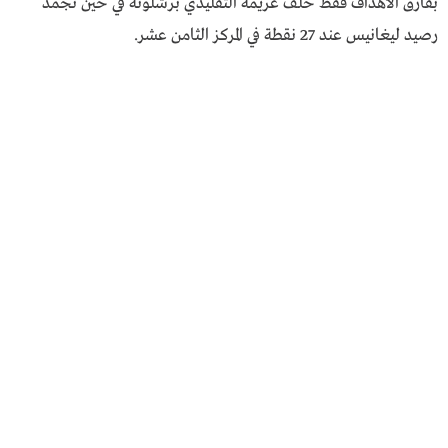
بفارق الأهداف فقط خلف غريمه التقليدي برشلونة في حين تجمد
رصيد ليغانيس عند 27 نقطة في المركز الثامن عشر.