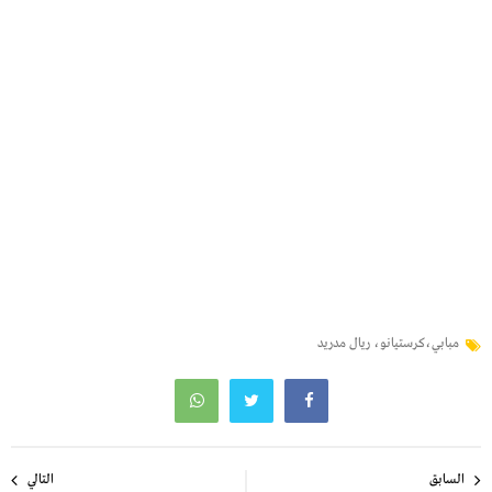
مبابي،كرستيانو، ريال مدريد
تصفّح
السابق
التالي