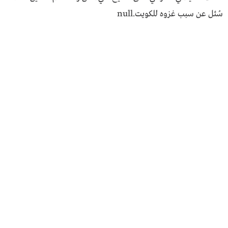
سُئل عن سبب غزوه للكويت.null