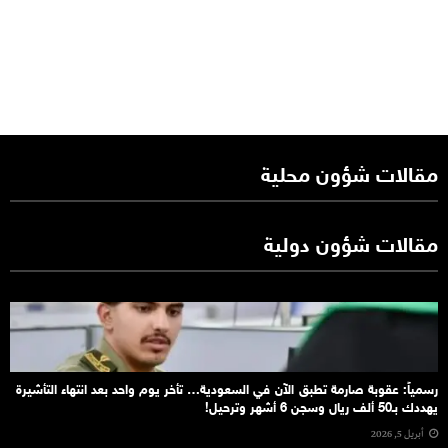
مقالات شؤون محلية
مقالات شؤون دولية
رسمياً: عقوبة صارمة تطبق الآن في السعودية… تأخر يوم واحد بعد انتهاء التأشيرة
يهددك بـ50 ألف ريال وسجن 6 أشهر وترحيل!
أبريل 5, 2026