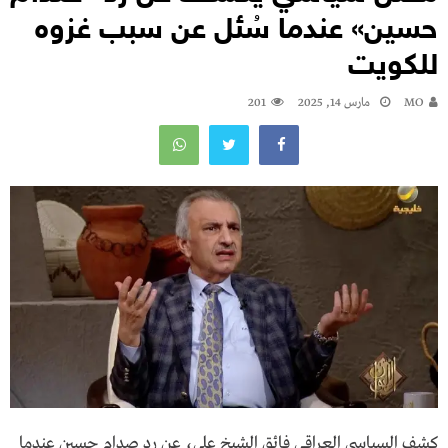
حسين» عندما سُئل عن سبب غزوه
للكويت
MO
مارس 14, 2025
201
كشف السياسي العراقي فائق الشيخ علي، عن رد صدام حسين عندما