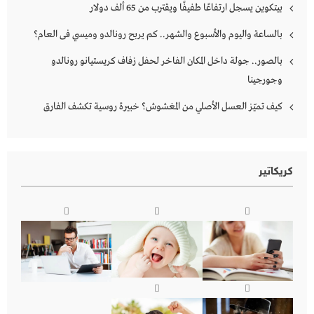
بيتكوين يسجل ارتفاعًا طفيفًا ويقترب من 65 ألف دولار
بالساعة واليوم والأسبوع والشهر.. كم يربح رونالدو وميسي فى العام؟
بالصور.. جولة داخل المكان الفاخر لحفل زفاف كريستيانو رونالدو
وجورجينا
كيف تميّز العسل الأصلي من المغشوش؟ خبيرة روسية تكشف الفارق
كريكاتير