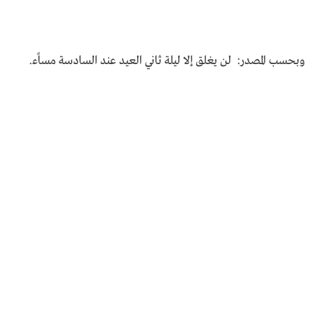
وبحسب المصدر: لن يغلق إلا ليلة ثاني العيد عند السادسة مساًء.