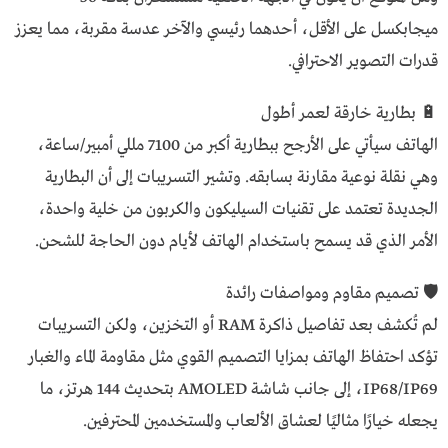
ميجابكسل على الأقل، أحدهما رئيسي والآخر عدسة مقربة، مما يعزز
قدرات التصوير الاحترافي.
🔋 بطارية خارقة لعمر أطول
الهاتف سيأتي على الأرجح ببطارية أكبر من 7100 مللي أمبير/ساعة،
وهي نقلة نوعية مقارنة بسابقه. وتشير التسريبات إلى أن البطارية
الجديدة تعتمد على تقنيات السيليكون والكربون من خلية واحدة،
الأمر الذي قد يسمح باستخدام الهاتف لأيام دون الحاجة للشحن.
🛡️ تصميم مقاوم ومواصفات رائدة
لم تُكشف بعد تفاصيل ذاكرة RAM أو التخزين، ولكن التسريبات
تؤكد احتفاظ الهاتف بمزايا التصميم القوي مثل مقاومة الماء والغبار
IP68/IP69، إلى جانب شاشة AMOLED بتحديث 144 هرتز، ما
يجعله خيارًا مثاليًا لعشاق الألعاب والمستخدمين المحترفين.