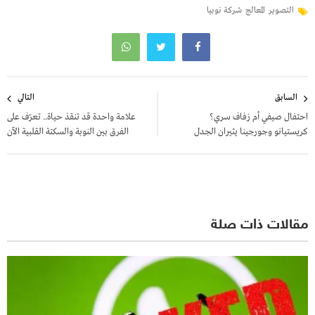
التصوير
المعالج
شركة نوبيا
تصفّح
السابق
التالي
المقالات
احتفال صيفي أم زفاف سري؟
علامة واحدة قد تنقذ حياة.. تعرّف على
كريستيانو وجورجينا يثيران الجدل
الفرق بين النوبة والسكتة القلبية الآن
مقالات ذات صلة