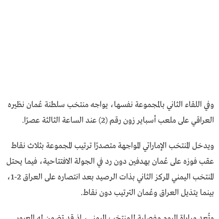
وفي اللقاء الثاني بالمجموعة نفسها، يواجه منتخب سلطنة عُمان نظيره
العراقي على ملعب أسباير زون رقم (2) عند الساعة الثالثة عصرًا.
ويدخل المنتخب الإماراتي المواجهة متصدرًا ترتيب المجموعة بثلاث نقاط
عقب فوزه على عُمان بهدفين دون رد في الجولة الافتتاحية، فيما يحتل
المنتخب اليمني المركز الثاني بذات الرصيد بعد انتصاره على العراق 2-1،
بينما يتذيل العراق وعُمان الترتيب دون نقاط.
وتُعد مباراة اليوم مفصلية للمنتخب اليمني، إذ قد تضمن له العبور