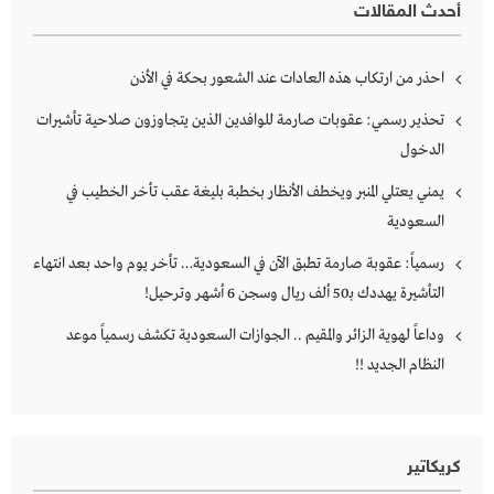
أحدث المقالات
احذر من ارتكاب هذه العادات عند الشعور بحكة في الأذن
تحذير رسمي: عقوبات صارمة للوافدين الذين يتجاوزون صلاحية تأشيرات
الدخول
يمني يعتلي المنبر ويخطف الأنظار بخطبة بليغة عقب تأخر الخطيب في
السعودية
رسمياً: عقوبة صارمة تطبق الآن في السعودية… تأخر يوم واحد بعد انتهاء
التأشيرة يهددك بـ50 ألف ريال وسجن 6 أشهر وترحيل!
وداعاً لهوية الزائر والمقيم .. الجوازات السعودية تكشف رسمياً موعد
النظام الجديد !!
كريكاتير