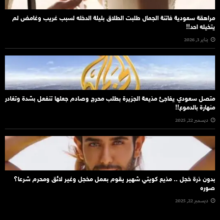
مراهقة سعودية فاتنة الجمال طلبت الطلاق بليلة الدخله لسبب غريب وغامض لم
يتخيله احد!!
يناير 3, 2026
متصل سعودي يفاجئ مذيعة الجزيرة بطلب محرج وصادم جعلها تنفعل بشدة وتغادر
منهارة بالدموع!!
ديسمبر 22, 2025
بدون ذرة خجل .. مذيع كويتي شهير يقوم بعمل مخجل وغير لائق ومحرم شرعا؟
صوره
ديسمبر 22, 2025