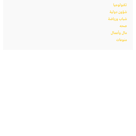
تكنولوجيا
شؤون دولية
شباب ورياضة
صحه
مال وأعمال
منوعات