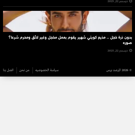
ديسمبر 22, 2025
بدون ذرة خجل .. مذيع كويتي شهير يقوم بعمل مخجل وغير لائق ومحرم شرعا؟
صوره
ديسمبر 22, 2025
© 2026 المرصد برس
سياسة الخصوصيه
من نحن
اتصل بنا