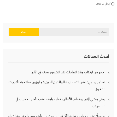
أبريل 3, 2025
البحث
عن:
أحدث المقالات
احذر من ارتكاب هذه العادات عند الشعور بحكة في الأذن
تحذير رسمي: عقوبات صارمة للوافدين الذين يتجاوزون صلاحية تأشيرات
الدخول
يمني يعتلي المنبر ويخطف الأنظار بخطبة بليغة عقب تأخر الخطيب في
السعودية
رسمياً: عقوبة صارمة تطبق الآن في السعودية… تأخر يوم واحد بعد انتهاء