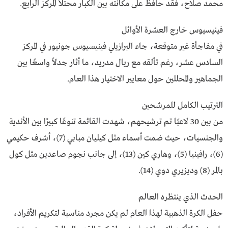
محمد صلاح، فقد حافظ على مكانته بين الكبار محتلاً المركز الرابع.
فينيسيوس خارج العشرة الأوائل
في مفاجأة غير متوقعة، جاء البرازيلي فينيسيوس جونيور في المركز
السادس عشر، رغم تألقه مع ريال مدريد، ما أثار جدلاً واسعًا بين
الجماهير والمحللين حول معايير الاختيار هذا العام.
الترتيب الكامل للمرشحين
من بين 30 لاعبًا تم ترشيحهم، شهدت القائمة تنوعًا كبيرًا بين الأندية
والجنسيات، حيث ضمت أسماء مثل كيليان مبابي (7)، أشرف حكيمي
(6)، رافينيا (5)، وهاري كين (13)، إلى جانب نجوم صاعدين مثل كول
بالمر (8) وديزيري دوي (14).
الحدث الذي ينتظره العالم
حفل الكرة الذهبية لهذا العام لم يكن مجرد مناسبة لتكريم الأفراد،