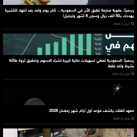
رسمياً: عقوبة صارمة تطبق الآن في السعودية… تأخر يوم واحد بعد انتهاء التأشيرة
يهددك بـ50 ألف ريال وسجن 6 أشهر وترحيل!
أبريل 5, 2026
رسمياً: السعودية تعطي تسهيلات مالية كبيرة لشراء الاسهم وتحقيق ثروة طائلة
بشرط واحد فقط
فبراير 27, 2026
معهد الفلك يكشف موعد أول أيام شهر رمضان 2026
فبراير 8, 2026