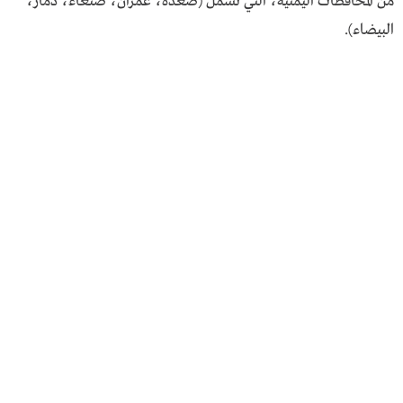
من المحافظات اليمنية، التي تشمل (صعدة، عمران، صنعاء، ذمار،
البيضاء).