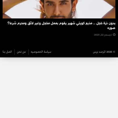
بدون ذرة خجل .. مذيع كويتي شهير يقوم بعمل مخجل وغير لائق ومحرم شرعا؟
صوره
ديسمبر 22, 2025
© 2026 المرصد برس
سياسة الخصوصيه
من نحن
اتصل بنا