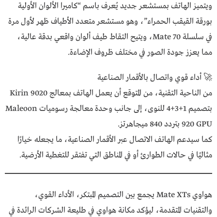
ويتميز الهاتف بمستشعر جديد يُعرف باسم “كاميرا الألوان الأولية
بورقة القيقب الحمراء”، وهو مستشعر متعدد الأطياف ظهر لأول مرة
في سلسلة Mate 70، ويتيح التقاط طيف ألوان واقعي بدقة عالية،
مما يعزز جودة الصور في مختلف ظروف الإضاءة.
🚀 أداء قوي واتصال بالأقمار الصناعية
من الناحية التقنية، من المتوقع أن يعمل الهاتف بمعالج Kirin 9020
بتصميم 1+3+4 للنوى، إلى جانب وحدة معالجة رسوميات Maleoon
920 GPU بتردد 840 ميجاهرتز.
كما سيدعم الهاتف الاتصال عبر الأقمار الصناعية، ما يجعله خيارًا
مثاليًا في حالات الطوارئ أو في المناطق التي تفتقر للتغطية الأرضية.
هواوي Mate XTs يجمع بين التصميم المبتكر، الأداء القوي،
والتقنيات المتقدمة، ليؤكد مكانة هواوي في طليعة الشركات الرائدة في