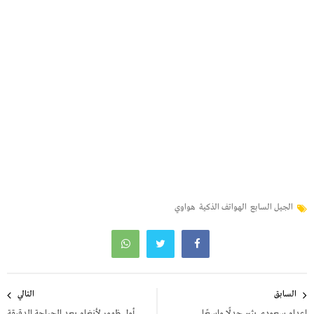
الجيل السابع
الهواتف الذكية
هواوي
تصفّح
السابق
التالي
المقالات
إعدام سعودي يثير جدلًا واسعًا..
أول ظهور لأنغام بعد الجراحة الدقيقة