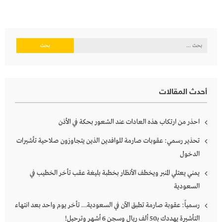
البحث
عن:
أحدث المقالات
احذر من ارتكاب هذه العادات عند الشعور بحكة في الأذن
تحذير رسمي: عقوبات صارمة للوافدين الذين يتجاوزون صلاحية تأشيرات
الدخول
يمني يعتلي المنبر ويخطف الأنظار بخطبة بليغة عقب تأخر الخطيب في
السعودية
رسمياً: عقوبة صارمة تطبق الآن في السعودية… تأخر يوم واحد بعد انتهاء
التأشيرة يهددك بـ50 ألف ريال وسجن 6 أشهر وترحيل!