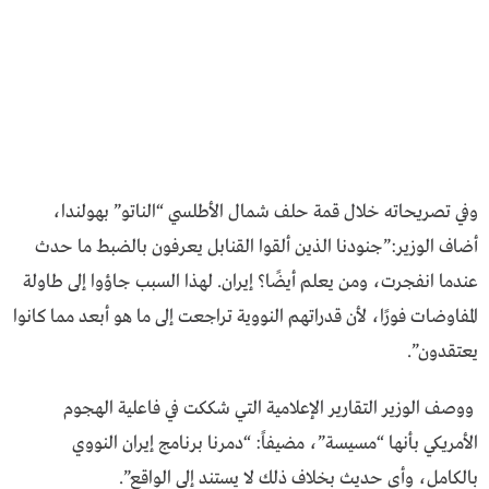
وفي تصريحاته خلال قمة حلف شمال الأطلسي “الناتو” بهولندا،
أضاف الوزير:”جنودنا الذين ألقوا القنابل يعرفون بالضبط ما حدث
عندما انفجرت، ومن يعلم أيضًا؟ إيران. لهذا السبب جاؤوا إلى طاولة
المفاوضات فورًا، لأن قدراتهم النووية تراجعت إلى ما هو أبعد مما كانوا
يعتقدون”.
ووصف الوزير التقارير الإعلامية التي شككت في فاعلية الهجوم
الأمريكي بأنها “مسيسة”، مضيفاً: “دمرنا برنامج إيران النووي
بالكامل، وأي حديث بخلاف ذلك لا يستند إلى الواقع”.