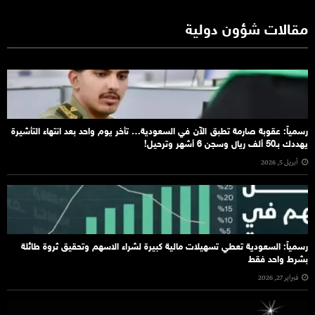
مقالات شؤون دولية
رسمياً: عقوبة صارمة تطبق الآن في السعودية… تأخر يوم واحد بعد انتهاء التأشيرة
يهددك بـ50 ألف ريال وسجن 6 أشهر وترحيل!
أبريل 5, 2026
رسمياً: السعودية تعطي تسهيلات مالية كبيرة لشراء الاسهم وتحقيق ثروة طائلة
بشرط واحد فقط
فبراير 27, 2026