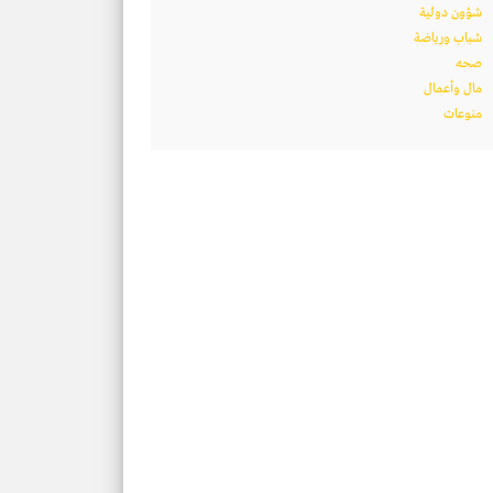
شؤون دولية
شباب ورياضة
صحه
مال وأعمال
منوعات