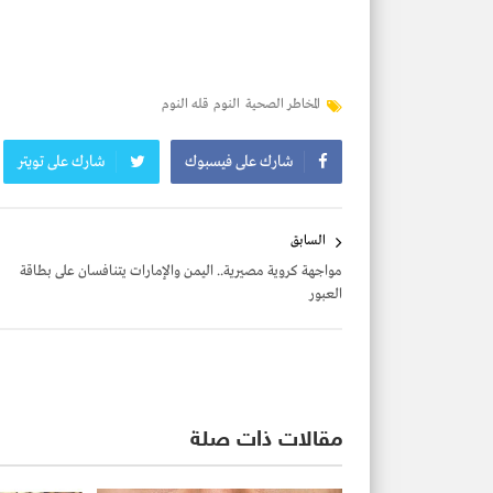
المخاطر الصحية
النوم
قله النوم
شارك على فيسبوك
شارك على تويتر
تصفّح
السابق
المقالات
مواجهة كروية مصيرية.. اليمن والإمارات يتنافسان على بطاقة
العبور
مقالات ذات صلة