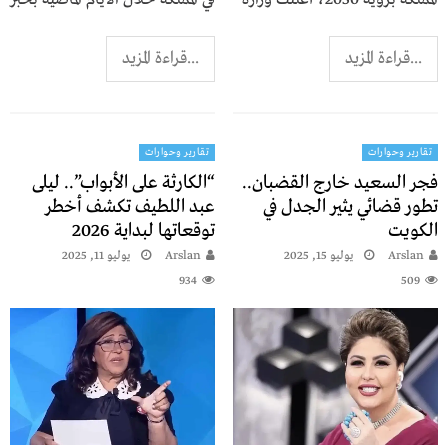
...قراءة المزيد
...قراءة المزيد
تقارير وحوارات
تقارير وحوارات
فجر السعيد خارج القضبان..
“الكارثة على الأبواب”.. ليلى
تطور قضائي يثير الجدل في
عبد اللطيف تكشف أخطر
الكويت
توقعاتها لبداية 2026
Arslan
يوليو 15, 2025
Arslan
يوليو 11, 2025
934
509