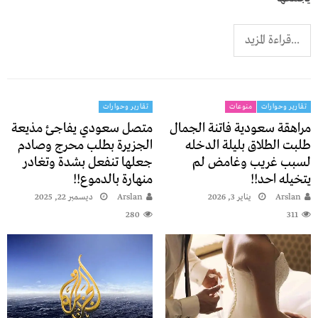
...قراءة المزيد
تقارير وحوارات
منوعات
تقارير وحوارات
مراهقة سعودية فاتنة الجمال
متصل سعودي يفاجئ مذيعة
طلبت الطلاق بليلة الدخله
الجزيرة بطلب محرج وصادم
لسبب غريب وغامض لم
جعلها تنفعل بشدة وتغادر
يتخيله احد!!
منهارة بالدموع!!
Arslan
يناير 3, 2026
Arslan
ديسمبر 22, 2025
280
311