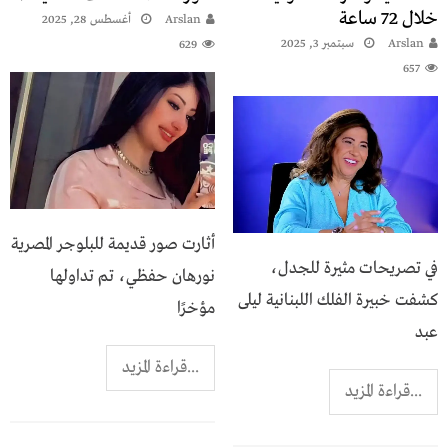
خلال 72 ساعة
Arslan
أغسطس 28, 2025
Arslan
سبتمبر 3, 2025
629
657
أثارت صور قديمة للبلوجر المصرية
في تصريحات مثيرة للجدل،
نورهان حفظي، تم تداولها
كشفت خبيرة الفلك اللبنانية ليلى
مؤخرًا
عبد
...قراءة المزيد
...قراءة المزيد