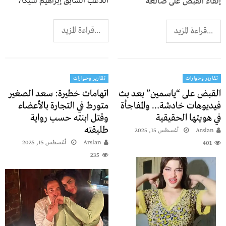
اللاعب السابق إبراهيم شيكا،
إلقاء القبض على صانعة
...قراءة المزيد
...قراءة المزيد
تقارير وحوارات
تقارير وحوارات
القبض على “ياسمين” بعد بث
اتهامات خطيرة: سعد الصغير
فيديوهات خادشة… والمفاجأة
متورط في التجارة بالأعضاء
في هويتها الحقيقية
وقتل ابنته حسب رواية
طليقته
Arslan
أغسطس 15, 2025
Arslan
أغسطس 15, 2025
401
235