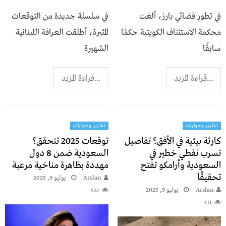
في تطور قضائي بارز، ألغت
في سلسلة جديدة من التوقعات
محكمة الاستئناف الكويتية حكمًا
المثيرة، أطلقت العرافة اللبنانية
سابقًا
الشهيرة
...قراءة المزيد
...قراءة المزيد
تقارير وحوارات
تقارير وحوارات
كارثة بيئية في الأفق؟ تفاصيل
توقعات 2025 تتحقق؟
تسرب نفطي خطير في
السعودية ضمن 8 دول
السعودية وأرامكو تفتح
مهددة بظاهرة مناخية مرعبة
تحقيقًا
Arslan
يوليو 9, 2025
Arslan
يوليو 9, 2025
527
311