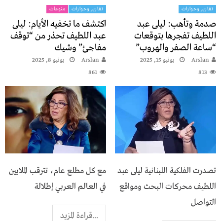
تقارير وحوارات
تقارير وحوارات
منوعات
صدمة وتأهب: ليلى عبد
اكتشف ما تخفيه الأيام: ليلى
اللطيف تفجرها بتوقعات
عبد اللطيف تحذر من “توقف
“ساعة الصفر والهروب”
مفاجئ” وشيك
Arslan
يونيو 15, 2025
Arslan
يونيو 8, 2025
861
813
تصدرت الفلكية اللبنانية ليلى عبد
مع كل مطلع عام، تترقب الملايين
اللطيف محركات البحث ومواقع
في العالم العربي إطلالة
التواصل
...قراءة المزيد