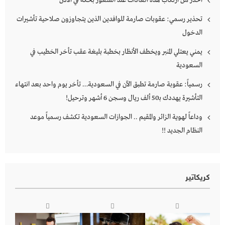
احذر من ارتكاب هذه العادات عند الشعور بحكة في الأذن
تحذير رسمي: عقوبات صارمة للوافدين الذين يتجاوزون صلاحية تأشيرات
الدخول
يمني يعتلي المنبر ويخطف الأنظار بخطبة بليغة عقب تأخر الخطيب في
السعودية
رسمياً: عقوبة صارمة تطبق الآن في السعودية… تأخر يوم واحد بعد انتهاء
التأشيرة يهددك بـ50 ألف ريال وسجن 6 أشهر وترحيل!
وداعاً لهوية الزائر والمقيم .. الجوازات السعودية تكشف رسمياً موعد
النظام الجديد !!
كريكاتير