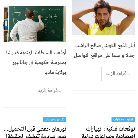
أثار المذيع الكويتي صالح الراشد،
أوقفت السلطات الهندية مُدرسًا
جدلا واسعا على مواقع التواصل
بمدرسة حكومية في جابالبور
بولاية ماديا
...قراءة المزيد
...قراءة المزيد
تقارير وحوارات
تقارير وحوارات
توقعات فلكية: انهيارات
نورهان حفظي قبل التجميل…
اقتصادية وصراعات دولية
صور صادمة تكشف الحقيقة!