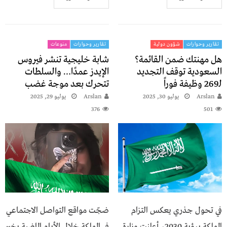
تقارير وحوارات
شؤون دولية
تقارير وحوارات
منوعات
هل مهنتك ضمن القائمة؟
شابة خليجية تنشر فيروس
السعودية توقف التجديد
الإيدز عمدًا… والسلطات
لـ269 وظيفة فوراً
تتحرك بعد موجة غضب
Arslan
يوليو 30, 2025
Arslan
يوليو 29, 2025
376
501
في تحول جذري يعكس التزام
ضجّت مواقع التواصل الاجتماعي
المملكة برؤية 2030، أعلنت وزارة
في المملكة خلال الأيام الماضية بخبر