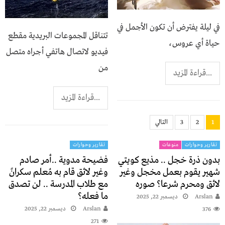
في ليلة يفترض أن تكون الأجمل في
تتناقل المجموعات البريدية مقطع
حياة أي عروس،
فيديو لاتصال هاتفي أجراه متصل
من
...قراءة المزيد
...قراءة المزيد
1
2
3
التالي
تقارير وحوارات
منوعات
تقارير وحوارات
بدون ذرة خجل .. مذيع كويتي
فضيحة مدوية ..أمر صادم
شهير يقوم بعمل مخجل وغير
وغير لائق قام به مُعلم سكرانً
لائق ومحرم شرعا؟ صوره
مع طلاب المدرسة .. لن تصدق
ما فعله؟
Arslan
ديسمبر 22, 2025
Arslan
ديسمبر 22, 2025
376
271