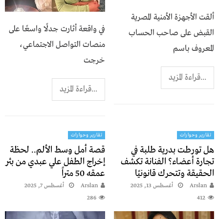
ألقت الأجهزة الأمنية المصرية
في واقعة أثارت جدلًا واسعًا على
القبض على صاحب الحساب
منصات التواصل الاجتماعي،
المعروف باسم
خرجت
...قراءة المزيد
...قراءة المزيد
تقارير وحوارات
تقارير وحوارات
هل تورطت بدرية طلبة في
قصة أمل وسط الألم.. لحظة
تجارة أعضاء؟ الفنانة تكشف
إخراج الطفل علي عبدي من بئر
الحقيقة وتتحرك قانونيًا
عمقه 50 متراً
Arslan
أغسطس 13, 2025
Arslan
أغسطس 7, 2025
286
412