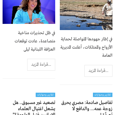
في ظل تحذيرات مناخية
في إطار جهودها المتواصلة لحماية
متصاعدة، عادت توقعات
الأرواح والممتلكات، أعلنت المديرية
العرّافة اللبنانية ليلى
العامة
...قراءة المزيد
...قراءة المزيد
تقارير وحوارات
تقارير وحوارات
تفاصيل صادمة: مصري يحرق
تصعيد غير مسبوق.. هل
زوجة عمه… والدافع لا
يشعل اغتيال العلماء