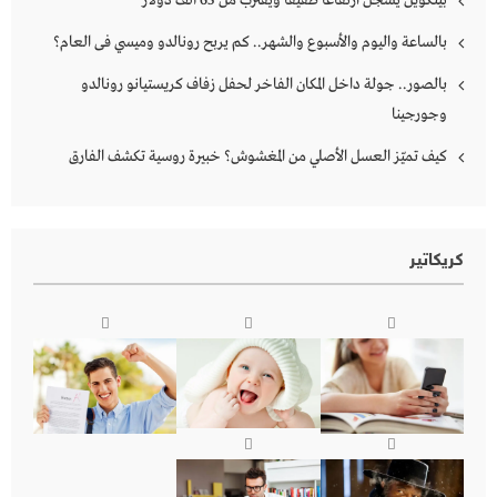
بيتكوين يسجل ارتفاعًا طفيفًا ويقترب من 65 ألف دولار
بالساعة واليوم والأسبوع والشهر.. كم يربح رونالدو وميسي فى العام؟
بالصور.. جولة داخل المكان الفاخر لحفل زفاف كريستيانو رونالدو
وجورجينا
كيف تميّز العسل الأصلي من المغشوش؟ خبيرة روسية تكشف الفارق
كريكاتير