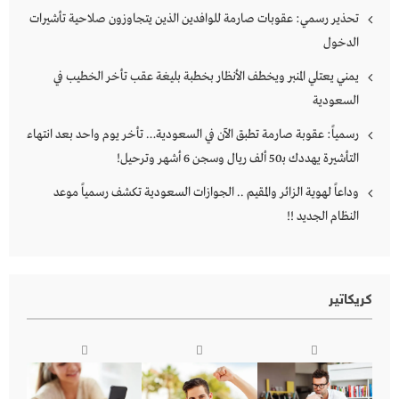
تحذير رسمي: عقوبات صارمة للوافدين الذين يتجاوزون صلاحية تأشيرات
الدخول
يمني يعتلي المنبر ويخطف الأنظار بخطبة بليغة عقب تأخر الخطيب في
السعودية
رسمياً: عقوبة صارمة تطبق الآن في السعودية… تأخر يوم واحد بعد انتهاء
التأشيرة يهددك بـ50 ألف ريال وسجن 6 أشهر وترحيل!
وداعاً لهوية الزائر والمقيم .. الجوازات السعودية تكشف رسمياً موعد
النظام الجديد !!
كريكاتير