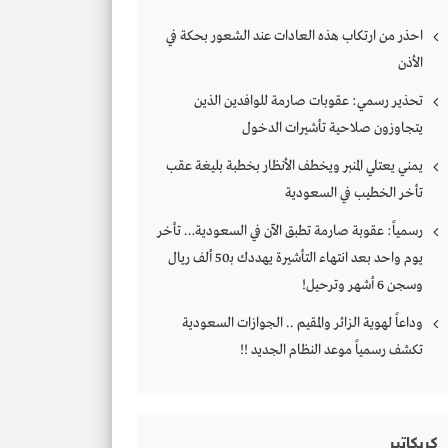
احذر من ارتكاب هذه العادات عند الشعور بحكة في
الأذن
تحذير رسمي: عقوبات صارمة للوافدين الذين
يتجاوزون صلاحية تأشيرات الدخول
يمني يعتلي المنبر ويخطف الأنظار بخطبة بليغة عقب
تأخر الخطيب في السعودية
رسمياً: عقوبة صارمة تطبق الآن في السعودية… تأخر
يوم واحد بعد انتهاء التأشيرة يهددك بـ50 ألف ريال
وسجن 6 أشهر وترحيل!
وداعاً لهوية الزائر والمقيم .. الجوازات السعودية
تكشف رسمياً موعد النظام الجديد !!
كريكاتير