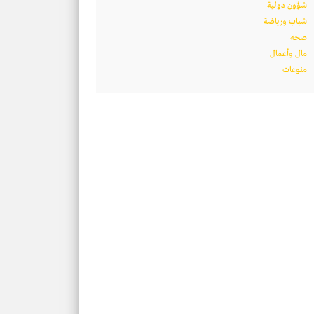
شؤون دولية
شباب ورياضة
صحه
مال وأعمال
منوعات