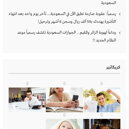
السعودية
رسمياً: عقوبة صارمة تطبق الآن في السعودية… تأخر يوم واحد بعد انتهاء
التأشيرة يهددك بـ50 ألف ريال وسجن 6 أشهر وترحيل!
وداعاً لهوية الزائر والمقيم .. الجوازات السعودية تكشف رسمياً موعد
النظام الجديد !!
كريكاتير