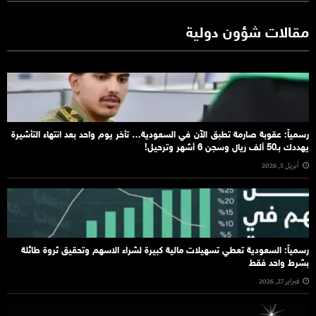
مقالات شؤون دولية
رسمياً: عقوبة صارمة تطبق الآن في السعودية… تأخر يوم واحد بعد انتهاء التأشيرة
يهددك بـ50 ألف ريال وسجن 6 أشهر وترحيل!
أبريل 5, 2026
رسمياً: السعودية تعطي تسهيلات مالية كبيرة لشراء الاسهم وتحقيق ثروة طائلة
بشرط واحد فقط
فبراير 27, 2026