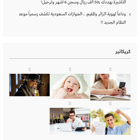
التأشيرة يهددك بـ50 ألف ريال وسجن 6 أشهر وترحيل!
وداعاً لهوية الزائر والمقيم .. الجوازات السعودية تكشف رسمياً موعد
النظام الجديد !!
كريكاتير