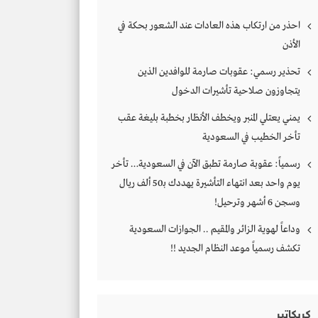
احذر من ارتكاب هذه العادات عند الشعور بحكة في
الأذن
تحذير رسمي: عقوبات صارمة للوافدين الذين
يتجاوزون صلاحية تأشيرات الدخول
يمني يعتلي المنبر ويخطف الأنظار بخطبة بليغة عقب
تأخر الخطيب في السعودية
رسمياً: عقوبة صارمة تطبق الآن في السعودية… تأخر
يوم واحد بعد انتهاء التأشيرة يهددك بـ50 ألف ريال
وسجن 6 أشهر وترحيل!
وداعاً لهوية الزائر والمقيم .. الجوازات السعودية
تكشف رسمياً موعد النظام الجديد !!
كريكاتير