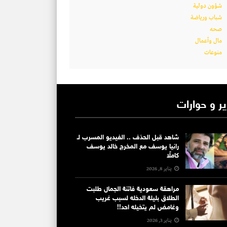
شؤون دولية
شباب ورياضة
صحه
مال وأعمال
منوعات
ير و حوارات
شاهد قبل الحذف .. الفيديو المسرب لـ
رانيا يوسف مع المخرج خالد يوسف
كاملًا
يناير 8, 2026
مراهقة سعودية فاتنة الجمال طلبت
الطلاق بليلة الدخله لسبب غريب
وغامض لم يتخيله احد!!
يناير 3, 2026