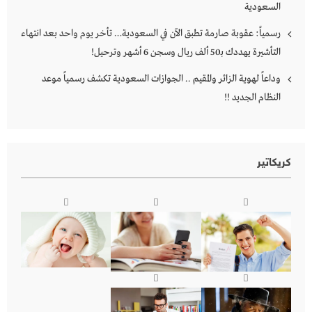
السعودية
رسمياً: عقوبة صارمة تطبق الآن في السعودية… تأخر يوم واحد بعد انتهاء
التأشيرة يهددك بـ50 ألف ريال وسجن 6 أشهر وترحيل!
وداعاً لهوية الزائر والمقيم .. الجوازات السعودية تكشف رسمياً موعد
النظام الجديد !!
كريكاتير