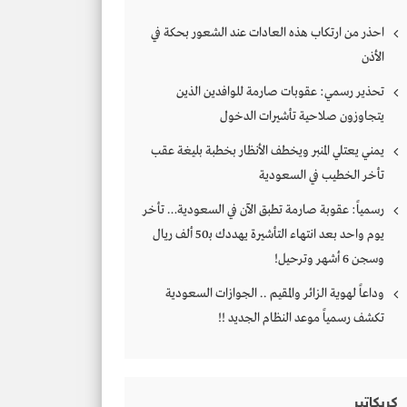
احذر من ارتكاب هذه العادات عند الشعور بحكة في
الأذن
تحذير رسمي: عقوبات صارمة للوافدين الذين
يتجاوزون صلاحية تأشيرات الدخول
يمني يعتلي المنبر ويخطف الأنظار بخطبة بليغة عقب
تأخر الخطيب في السعودية
رسمياً: عقوبة صارمة تطبق الآن في السعودية… تأخر
يوم واحد بعد انتهاء التأشيرة يهددك بـ50 ألف ريال
وسجن 6 أشهر وترحيل!
وداعاً لهوية الزائر والمقيم .. الجوازات السعودية
تكشف رسمياً موعد النظام الجديد !!
كريكاتير