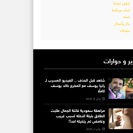
شؤون دولية
شباب ورياضة
صحه
مال وأعمال
منوعات
ير و حوارات
شاهد قبل الحذف .. الفيديو المسرب لـ
رانيا يوسف مع المخرج خالد يوسف
كاملًا
يناير 8, 2026
مراهقة سعودية فاتنة الجمال طلبت
الطلاق بليلة الدخله لسبب غريب
وغامض لم يتخيله احد!!
يناير 3, 2026