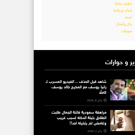
شؤون دولية
شباب ورياضة
صحه
مال وأعمال
منوعات
ير و حوارات
شاهد قبل الحذف .. الفيديو المسرب لـ
رانيا يوسف مع المخرج خالد يوسف
كاملًا
يناير 8, 2026
مراهقة سعودية فاتنة الجمال طلبت
الطلاق بليلة الدخله لسبب غريب
وغامض لم يتخيله احد!!
يناير 3, 2026