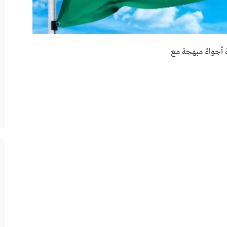
 أجواءً مبهجة مع