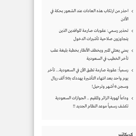
احذر من ارتكاب هذه العادات عند الشعور بحكة في
الأذن
تحذير رسمي: عقوبات صارمة للوافدين الذين
يتجاوزون صلاحية تأشيرات الدخول
يمني يعتلي المنبر ويخطف الأنظار بخطبة بليغة عقب
تأخر الخطيب في السعودية
رسمياً: عقوبة صارمة تطبق الآن في السعودية… تأخر
يوم واحد بعد انتهاء التأشيرة يهددك بـ50 ألف ريال
وسجن 6 أشهر وترحيل!
وداعاً لهوية الزائر والمقيم .. الجوازات السعودية
تكشف رسمياً موعد النظام الجديد !!
كريكاتير